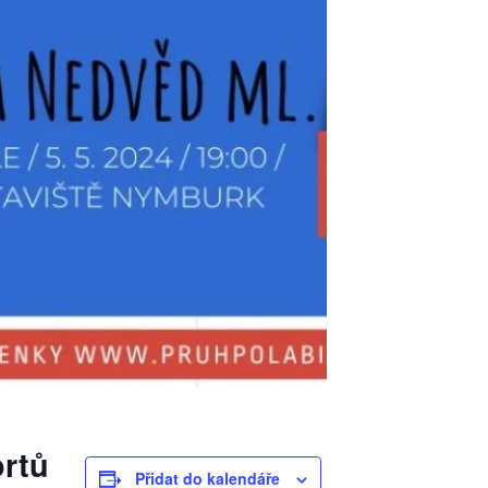
ortů
Přidat do kalendáře