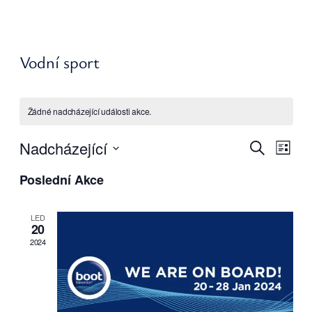
Vodní sport
Žádné nadcházející události akce.
Navigac
Navi
Nadcházející
Hledat
Seznam
pro
pro
Vyberte
zobr
Poslední Akce
hledání
Akce
datum.
a
zobraze
LED
20
Akce
2024