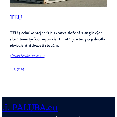
TEU
TEU (lodní kontejner) je zkratka složená z anglických
slov “twenty-foot equivalent unit”, jde tedy o jednotku
ekvivalentní dvaceti stopám.
(Pokračování textu…)
1. 2. 2024
⚓ PALUBA.eu