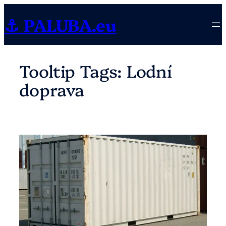
Přeskočit
⚓ PALUBA.eu
na
obsah
Tooltip Tags:
Lodní
doprava