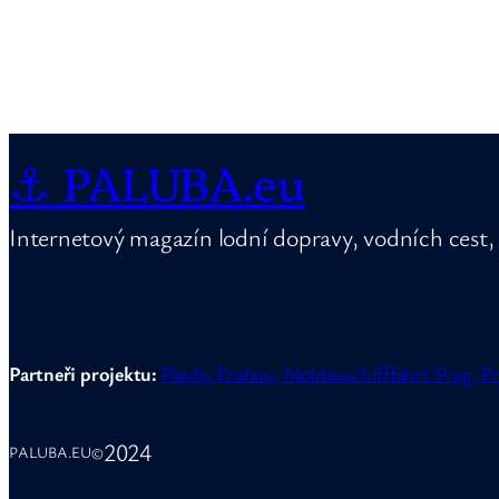
⚓ PALUBA.eu
Internetový magazín lodní dopravy, vodních cest, 
Partneři projektu:
Plavby Prahou,
Moldauschifffahrt Prag,
Pr
2024
PALUBA.EU
©