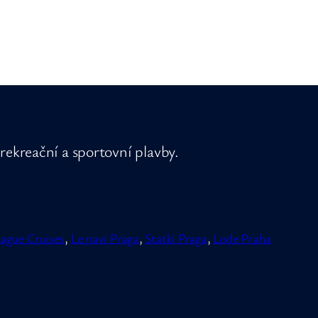
rekreační a sportovní plavby.
ague Cruises
,
Le navi Praga
,
Statki Praga
,
Lode Praha