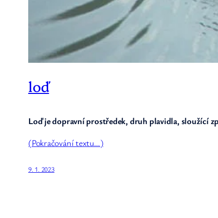
loď
Loď je dopravní prostředek, druh plavidla, sloužící 
(Pokračování textu…)
9. 1. 2023