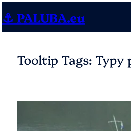
Přeskočit
⚓ PALUBA.eu
na
obsah
Tooltip Tags:
Typy p