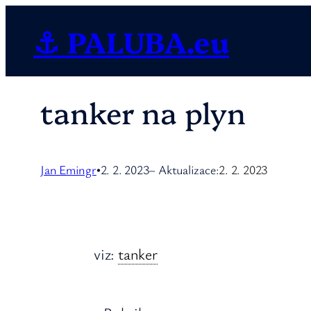
Přeskočit
⚓ PALUBA.eu
na
obsah
tanker na plyn
Jan Emingr
2. 2. 2023
– Aktualizace:
2. 2. 2023
•
viz:
tanker