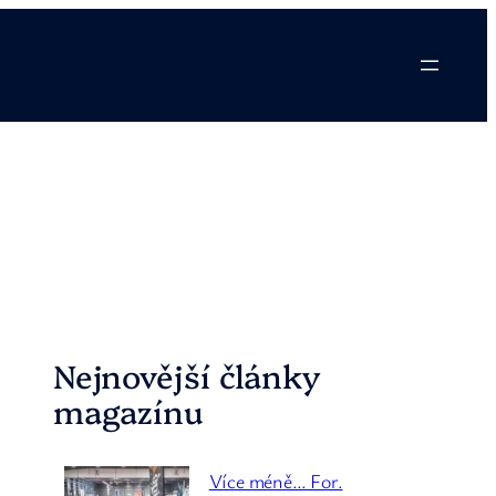
Nejnovější články
magazínu
Více méně… For.