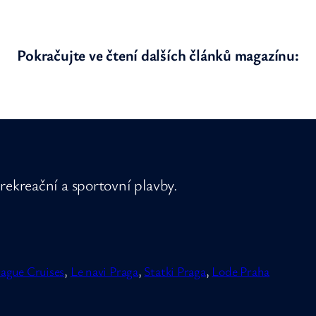
Pokračujte ve čtení dalších článků magazínu:
rekreační a sportovní plavby.
ague Cruises
,
Le navi Praga
,
Statki Praga
,
Lode Praha