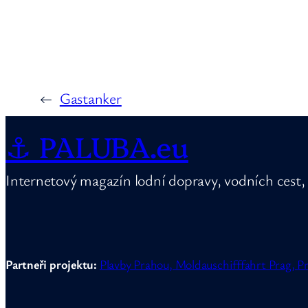
←
Gastanker
⚓ PALUBA.eu
Internetový magazín lodní dopravy, vodních cest, 
Partneři projektu:
Plavby Prahou,
Moldauschifffahrt Prag,
Pr