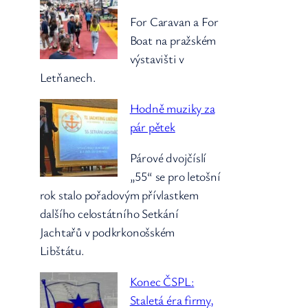
For Caravan a For
Boat na pražském
výstavišti v
Letňanech.
Hodně muziky za
pár pětek
Párové dvojčíslí
„55“ se pro letošní
rok stalo pořadovým přívlastkem
dalšího celostátního Setkání
Jachtařů v podkrkonošském
Libštátu.
Konec ČSPL:
Staletá éra firmy,