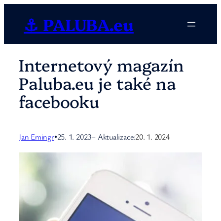
Přeskočit
⚓ PALUBA.eu
na
obsah
Internetový magazín
Paluba.eu je také na
facebooku
Jan Emingr
25. 1. 2023
– Aktualizace:
20. 1. 2024
•