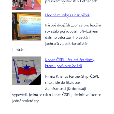
pražském výstavišti v Letňanech.
Hodně muziky za pár pětek
Párové dvojčíslí „55“ se pro letošní
rok stalo pořadovým přívlastkem
dalšího celostátního Setkání
Jachtařů v podkrkonošském
Libštátu.
Konec ČSPL: Staletá éra firmy,
kterou prošlo tisíce lidí
Firma Rhenus PartnerShip-ČSPL,
s.r.o., jde do likvidace.
Zaměstnanci již dostávají
výpovědi. Jedná se tak o konec ČSPL, definitivní konec
jedné stoleté éry.