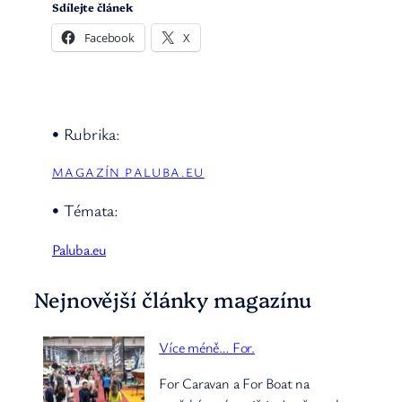
Sdílejte článek
Facebook
X
• Rubrika:
MAGAZÍN PALUBA.EU
• Témata:
Paluba.eu
Nejnovější články magazínu
Více méně… For.
For Caravan a For Boat na