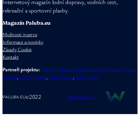
Internetový magazín lodní dopravy, vodních cest,
rekreační a sportovní plavby.
Magazín Paluba.eu
Možnosti inzerce
Informace a novinky
Zásady Cookie
Kontakt
Partneři projektu:
Plavby Prahou,
Moldauschifffahrt Prag,
Prague
Cruises
,
Le navi Praga
,
Statki Praga
,
Lode Praha
2022
PALUBA.EU
©
Webprodukt.cz