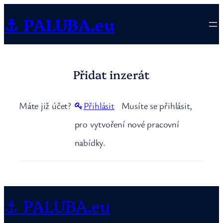
Přeskočit
⚓ PALUBA.eu
na
obsah
Přidat inzerát
Máte již účet?
Přihlásit
Musíte se přihlásit,
pro vytvoření nové pracovní
nabídky.
⚓ PALUBA.eu