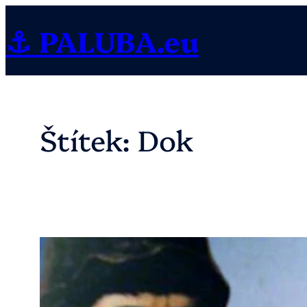
Přeskočit
⚓ PALUBA.eu
na
obsah
Štítek:
Dok