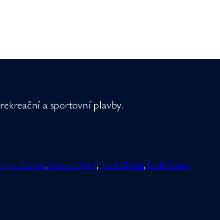
rekreační a sportovní plavby.
ague Cruises
,
Le navi Praga
,
Statki Praga
,
Lode Praha