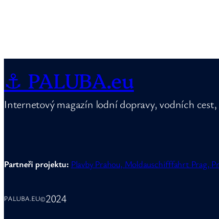
⚓ PALUBA.eu
Internetový magazín lodní dopravy, vodních cest, 
Partneři projektu:
Plavby Prahou,
Moldauschifffahrt Prag,
Pr
2024
PALUBA.EU
©