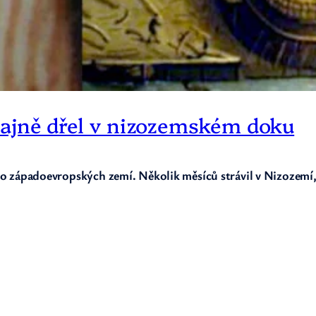
 tajně dřel v nizozemském doku
y do západoevropských zemí. Několik měsíců strávil v Nizozemí,