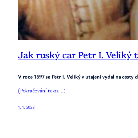
Jak ruský car Petr I. Veliký
V roce 1697 se Petr I. Veliký v utajení vydal na cest
(Pokračování textu…)
1. 1. 2023