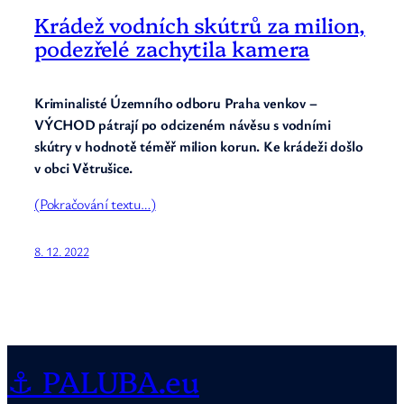
Krádež vodních skútrů za milion,
podezřelé zachytila kamera
Kriminalisté Územního odboru Praha venkov –
VÝCHOD pátrají po odcizeném návěsu s vodními
skútry v hodnotě téměř milion korun. Ke krádeži došlo
v obci Větrušice.
(Pokračování textu…)
8. 12. 2022
⚓ PALUBA.eu