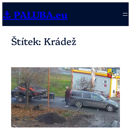
Přeskočit
⚓ PALUBA.eu
na
obsah
Štítek:
Krádež