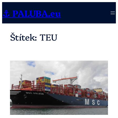
Přeskočit
⚓ PALUBA.eu
na
obsah
Štítek:
TEU