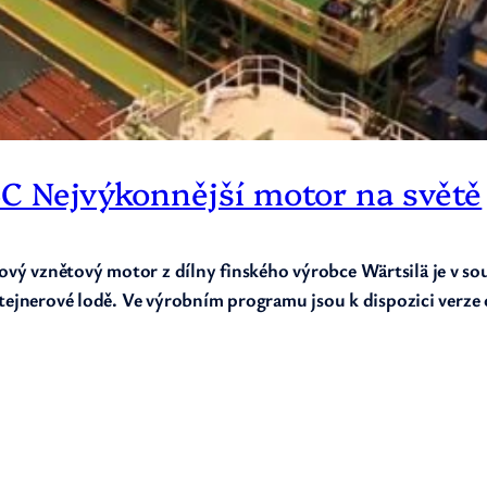
6C Nejvýkonnější motor na světě
ý vznětový motor z dílny finského výrobce Wärtsilä je v sou
ntejnerové lodě. Ve výrobním programu jsou k dispozici verze