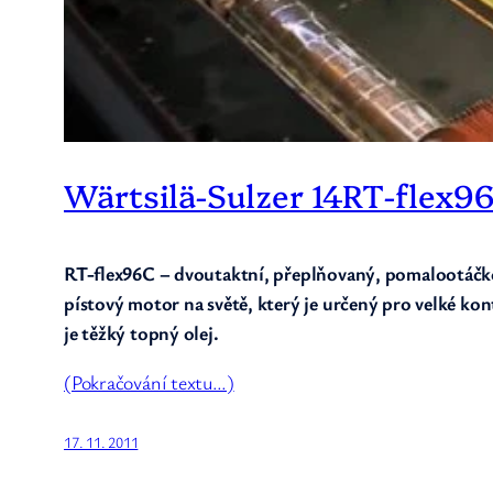
Wärtsilä-Sulzer 14RT-flex9
RT-flex96C – dvoutaktní, přeplňovaný, pomalootáčkov
pístový motor na světě, který je určený pro velké ko
je těžký topný olej.
(Pokračování textu…)
17. 11. 2011