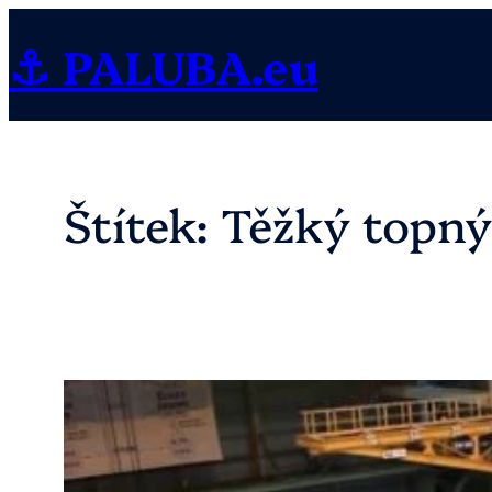
Přeskočit
⚓ PALUBA.eu
na
obsah
Štítek:
Těžký topný 