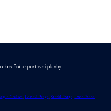
rekreační a sportovní plavby.
ague Cruises
,
Le navi Praga
,
Statki Praga
,
Lode Praha