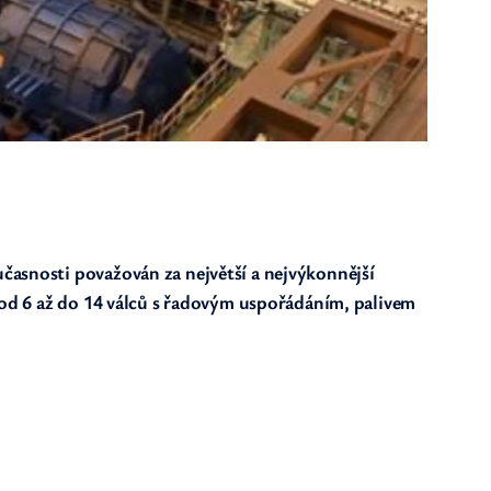
časnosti považován za největší a nejvýkonnější
 od 6 až do 14 válců s řadovým uspořádáním, palivem