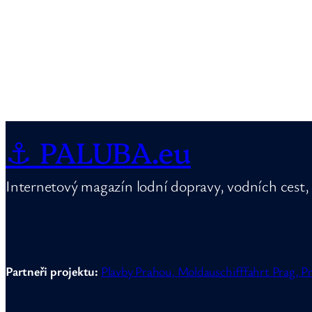
⚓ PALUBA.eu
Internetový magazín lodní dopravy, vodních cest, 
Partneři projektu:
Plavby Prahou,
Moldauschifffahrt Prag,
Pr