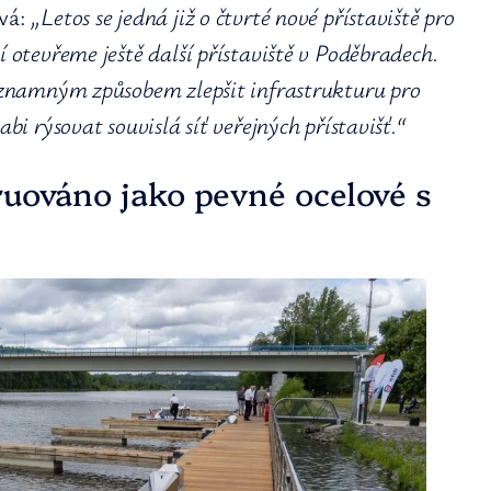
ává:
„Letos se jedná již o čtvrté nové přístaviště pro
 otevřeme ještě další přístaviště v Poděbradech.
významným způsobem zlepšit infrastrukturu pro
bi rýsovat souvislá síť veřejných přístavišť.“
ruováno jako pevné ocelové s