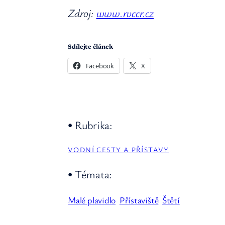
Zdroj:
www.rvccr.cz
Sdílejte článek
Facebook
X
• Rubrika:
VODNÍ CESTY A PŘÍSTAVY
• Témata:
Malé plavidlo
Přístaviště
Štětí