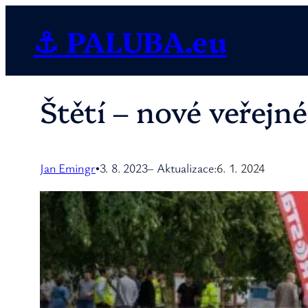
Přeskočit
⚓ PALUBA.eu
na
obsah
Štětí – nové veřejn
Jan Emingr
3. 8. 2023
– Aktualizace:
6. 1. 2024
•