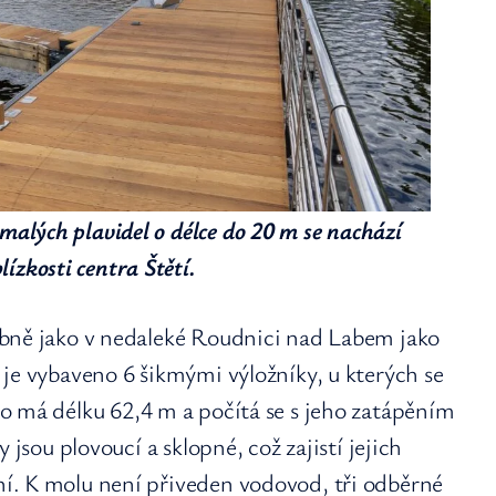
 malých plavidel o délce do 20 m se nachází
ízkosti centra Štětí.
obně jako v nedaleké Roudnici nad Labem jako
je vybaveno 6 šikmými výložníky, u kterých se
o má délku 62,4 m a počítá se s jeho zatápěním
 jsou plovoucí a sklopné, což zajistí jejich
í. K molu není přiveden vodovod, tři odběrné