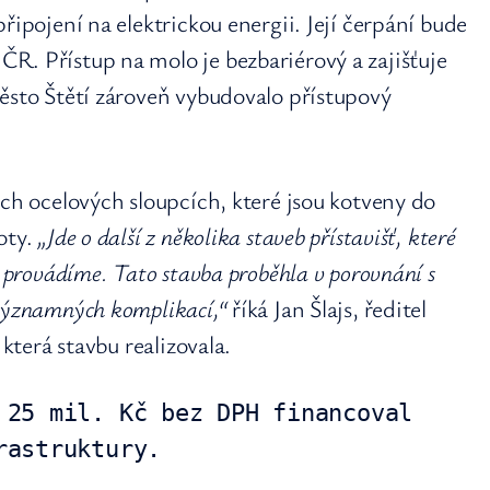
řipojení na elektrickou energii. Její čerpání bude
R. Přístup na molo je bezbariérový a zajišťuje
ěsto Štětí zároveň vybudovalo přístupový
ých ocelových sloupcích, které jsou kotveny do
oty.
„Jde o další z několika staveb přístavišť, které
ě provádíme. Tato stavba proběhla v porovnání s
 významných komplikací,“
říká Jan Šlajs, ředitel
 která stavbu realizovala.
 25 mil. Kč bez DPH financoval 
rastruktury.