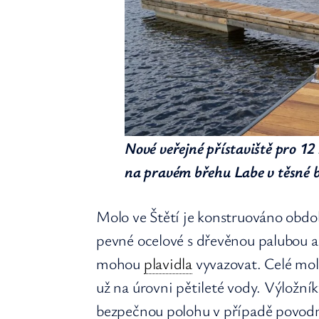
Nové veřejné přístaviště pro 12
na pravém břehu Labe v těsné bl
Molo ve Štětí je konstruováno obd
pevné ocelové s dřevěnou palubou a 
mohou
plavidla
vyvazovat. Celé mol
už na úrovni pětileté vody. Výložníky
bezpečnou polohu v případě povodn