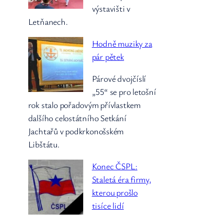
výstavišti v
Letňanech.
Hodně muziky za
pár pětek
Párové dvojčíslí
„55“ se pro letošní
rok stalo pořadovým přívlastkem
dalšího celostátního Setkání
Jachtařů v podkrkonošském
Libštátu.
Konec ČSPL:
Staletá éra firmy,
kterou prošlo
tisíce lidí