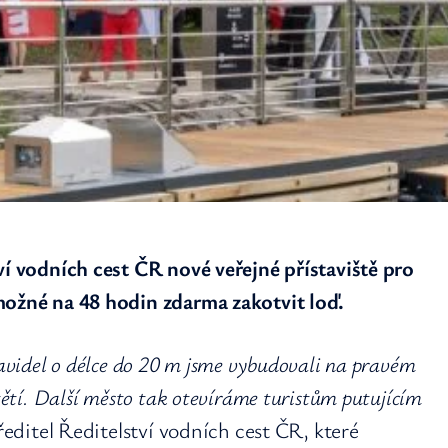
ví vodních cest ČR nové veřejné přístaviště pro
možné na 48 hodin zdarma zakotvit loď.
lavidel o délce do 20 m jsme vybudovali na pravém
tětí. Další město tak otevíráme turistům putujícím
editel Ředitelství vodních cest ČR, které