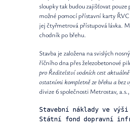
sloupky tak budou zajišťovat pouze p
možné pomocí přístavní karty ŘVC Č
jej čtyřmetrová přístupová lávka. M
chodník po břehu.
Stavba je založena na svislých nosn
říčního dna přes železobetonové pil
pro Ředitelství vodních cest aktuáln
ostatními kompletně ze břehu a bez
divize 6 společnosti Metrostav, a.s.,
Stavební náklady ve výši
Státní fond dopravní inf