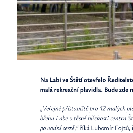
Na Labi ve Štětí otevřelo Ředitelst
malá rekreační plavidla. Bude zde 
„Veřejné přístaviště pro 12 malých p
břehu Labe v těsné blízkosti centra Š
po vodní cestě,“
říká Lubomír Fojtů, ř