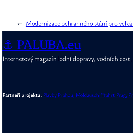
←
Modernizace ochranného stání pro velká 
⚓ PALUBA.eu
Internetový magazín lodní dopravy, vodních cest, 
Partneři projektu:
Plavby Prahou,
Moldauschifffahrt Prag,
Pr