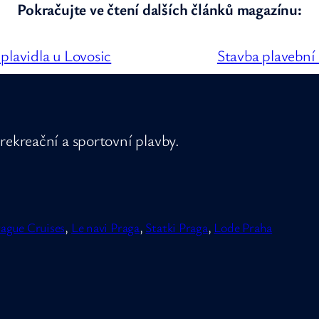
Pokračujte ve čtení dalších článků magazínu:
plavidla u Lovosic
Stavba plavební
rekreační a sportovní plavby.
ague Cruises
,
Le navi Praga
,
Statki Praga
,
Lode Praha