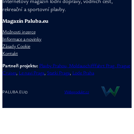
Internetový magazín lodní dopravy, vodních cest,
rekreační a sportovní plavby.
Magazín Paluba.eu
Možnosti inzerce
Informace a novinky
Zásady Cookie
Kontakt
Partneři projektu:
Plavby Prahou,
Moldauschifffahrt Prag,
Prague
Cruises
,
Le navi Praga
,
Statki Praga
,
Lode Praha
PALUBA.EU
©
Webprodukt.cz