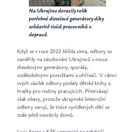
Na Ukrajinu dorazily tolik
potřebné dieselové generátory díky
solidaritě tisíců pracovníků v
dopravě.
Když se v roce 2022 blížila zima, odbory se
zaměřily na zásobování Ukrajinců v nouzi
dieselovými generátory, sporáky,
voděodolnými ponožkami a ohřívači. V rámci
svých zásilek odbory poslaly dětské knihy a
hračky pro rodiny pracujících. Přetrvávají
však obavy, protože ukrajinské železniční
odbory varují, že tisíce vysídlených dětí se
stále ještě nevrátily domů.
Livia Spera z ETF vzpomíná na tehdejší