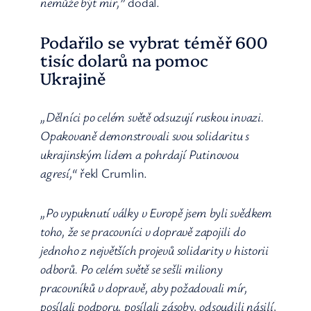
nemůže být mír,”
dodal.
Podařilo se vybrat téměř 600
tisíc dolarů na pomoc
Ukrajině
„Dělníci po celém světě odsuzují ruskou invazi.
Opakovaně demonstrovali svou solidaritu s
ukrajinským lidem a pohrdají Putinovou
agresí,“
řekl Crumlin.
„Po vypuknutí války v Evropě jsem byli svědkem
toho, že se pracovníci v dopravě zapojili do
jednoho z největších projevů solidarity v historii
odborů. Po celém světě se sešli miliony
pracovníků v dopravě, aby požadovali mír,
posílali podporu, posílali zásoby, odsoudili násilí,