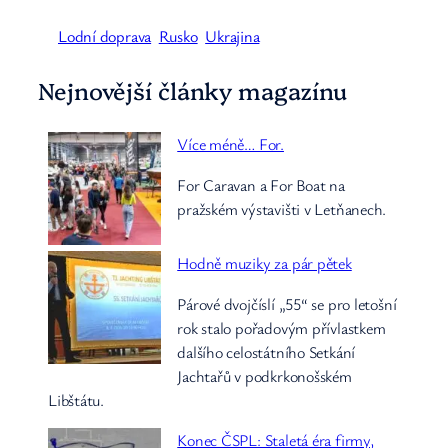
Lodní doprava
Rusko
Ukrajina
Nejnovější články magazínu
Více méně… For.
For Caravan a For Boat na
pražském výstavišti v Letňanech.
Hodně muziky za pár pětek
Párové dvojčíslí „55“ se pro letošní
rok stalo pořadovým přívlastkem
dalšího celostátního Setkání
Jachtařů v podkrkonošském
Libštátu.
Konec ČSPL: Staletá éra firmy,