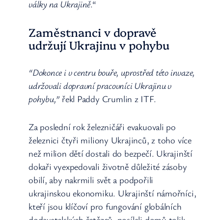
války na Ukrajině
.“
Zaměstnanci v dopravě
udržují Ukrajinu v pohybu
“Dokonce i v centru bouře, uprostřed této invaze,
udržovali dopravní pracovníci Ukrajinu v
pohybu,”
řekl Paddy Crumlin z ITF.
Za poslední rok železničáři ​​evakuovali po
železnici čtyři miliony Ukrajinců, z toho více
než milion dětí dostali do bezpečí. Ukrajinští
dokaři vyexpedovali životně důležité zásoby
obilí, aby nakrmili svět a podpořili
ukrajinskou ekonomiku. Ukrajinští námořníci,
kteří jsou klíčoví pro fungování globálních
dodavatelských řetězců, posílali domů tolik