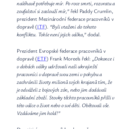
naléhavě potřebuje mír. Po roce smrti, rozvratu a
zoufalství si zaslouží mír,”
řekl Paddy Crumlin,
prezident Mezinárodní federace pracovníků v
dopravě (
ITF
).
“Byli vtaženi do tohoto
konfliktu. Tohle není jejich válka,”
dodal.
Prezident Evropské federace pracovníků v
dopravě (
ETF
) Frank Moreels řekl:
„Dokonce i
v dobách války udržovali naši ukrajinští
pracovníci v dopravě svou zemi v pohybu a
zachránili životy milionů svých krajanů tím, že
je odváželi z bojových zón, nebo jim dodávali
základní zboží. Stovky těchto pracovníků přišli v
této válce o život nebo o své děti. Obětovali vše.
Vzdáváme jim hold!”