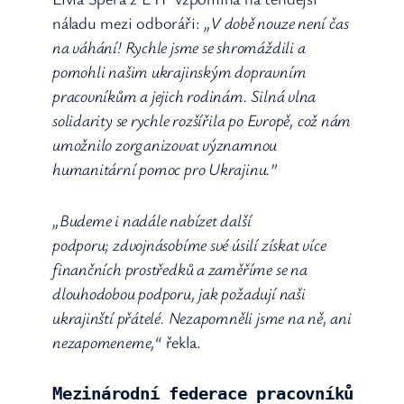
náladu mezi odboráři:
„V době nouze není čas
na váhání! Rychle jsme se shromáždili a
pomohli našim ukrajinským dopravním
pracovníkům a jejich rodinám. Silná vlna
solidarity se rychle rozšířila po Evropě, což nám
umožnilo zorganizovat významnou
humanitární pomoc pro Ukrajinu.”
„Budeme i nadále nabízet další
podporu; zdvojnásobíme své úsilí získat více
finančních prostředků a zaměříme se na
dlouhodobou podporu, jak požadují naši
ukrajinští přátelé. Nezapomněli jsme na ně, ani
nezapomeneme,“
řekla.
Mezinárodní federace pracovníků 