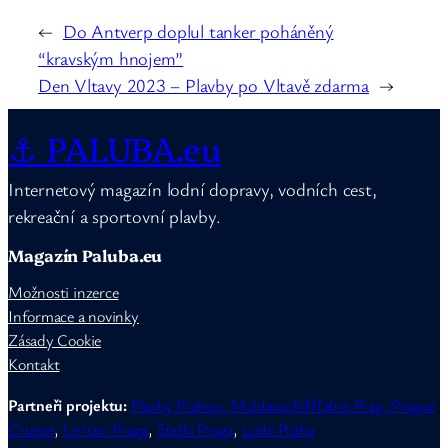
←
Do Antverp doplul tanker poháněný
“kravským hnojem”
Den Vltavy 2023 – Plavby po Vltavě zdarma
→
⚓ PALUBA.eu
Internetový magazín lodní dopravy, vodních cest,
rekreační a sportovní plavby.
Magazín Paluba.eu
Možnosti inzerce
Informace a novinky
Zásady Cookie
Kontakt
Partneři projektu:
Plavby Prahou,
Moldauschifffahrt Prag,
Prague
Cruises
,
Le navi Praga
,
Statki Praga
,
Lode Praha