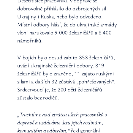
Desetitisíce pracovníků v dopravě se
dobrovolně přihlásilo do ozbrojených sil
Ukrajiny i Ruska, nebo bylo odvedeno.
Místní odbory hlásí, že do ukrajinské armády
vloni narukovalo 9 000 železničářů a 8 400
námořníků.
V bojích bylo dosud zabito 353 železničářů,
uvádí ukrajinské železniční odbory. 819
železničářů bylo zraněno, 11 zajato ruskými
silami a dalších 32 zůstává „pohřešovaných“.
Srdcervoucí je, že 200 dětí železničářů
zůstalo bez rodičů.
„Truchlíme nad ztrátou všech pracovníků v
dopravě a vzdáváme úctu jejich rodinám,
komunitám a odborům,“
řekl generální