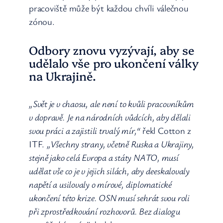
pracoviště může být každou chvíli válečnou
zónou.
Odbory znovu vyzývají, aby se
udělalo vše pro ukončení války
na Ukrajině.
„Svět je v chaosu, ale není to kvůli pracovníkům
v dopravě. Je na národních vůdcích, aby dělali
svou práci a zajistili trvalý mír,“
řekl Cotton z
ITF.
„Všechny strany, včetně Ruska a Ukrajiny,
stejně jako celá Evropa a státy NATO, musí
udělat vše co je v jejich silách, aby deeskalovaly
napětí a usilovaly o mírové, diplomatické
ukončení této krize. OSN musí sehrát svou roli
při zprostředkování rozhovorů. Bez dialogu