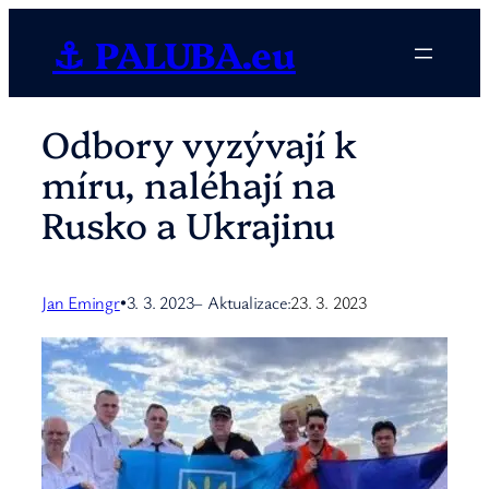
Přeskočit
⚓ PALUBA.eu
na
obsah
Odbory vyzývají k
míru, naléhají na
Rusko a Ukrajinu
Jan Emingr
3. 3. 2023
– Aktualizace:
23. 3. 2023
•