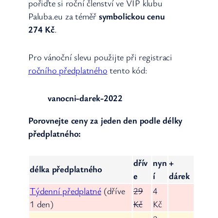
pořiďte si roční členství ve VIP klubu
Paluba.eu za téměř
symbolickou cenu
274 Kč
.
Pro vánoční slevu použijte při registraci
ročního předplatného
tento kód:
vanocni-darek-2022
Porovnejte ceny za jeden den podle délky
předplatného:
dřív
nyn
+
délka předplatného
e
í
dárek
Týdenní předplatné
(dříve
29
4
1 den)
Kč
Kč