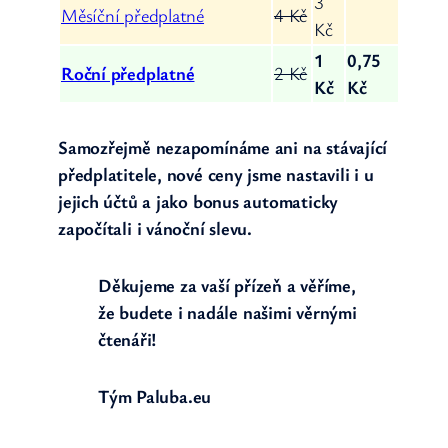
3
Měsíční předplatné
4 Kč
Kč
1
0,75
Roční předplatné
2 Kč
Kč
Kč
Samozřejmě nezapomínáme ani na stávající
předplatitele, nové ceny jsme nastavili i u
jejich účtů a jako bonus automaticky
započítali i vánoční slevu.
Děkujeme za vaší přízeň a věříme,
že budete i nadále našimi věrnými
čtenáři!
Tým Paluba.eu