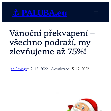
Přeskočit
⚓ PALUBA.eu
na
obsah
Vánoční překvapení –
všechno podraží, my
zlevňujeme až 75%!
Jan Emingr
12. 12. 2022
– Aktualizace:
15. 12. 2022
•