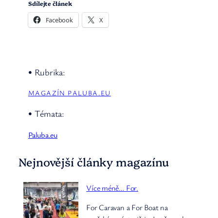
Sdílejte článek
Facebook
X
• Rubrika:
MAGAZÍN PALUBA.EU
• Témata:
Paluba.eu
Nejnovější články magazínu
Více méně… For.
For Caravan a For Boat na