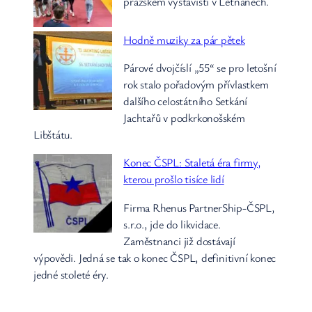
pražském výstavišti v Letňanech.
Hodně muziky za pár pětek
Párové dvojčíslí „55“ se pro letošní
rok stalo pořadovým přívlastkem
dalšího celostátního Setkání
Jachtařů v podkrkonošském
Libštátu.
Konec ČSPL: Staletá éra firmy,
kterou prošlo tisíce lidí
Firma Rhenus PartnerShip-ČSPL,
s.r.o., jde do likvidace.
Zaměstnanci již dostávají
výpovědi. Jedná se tak o konec ČSPL, definitivní konec
jedné stoleté éry.