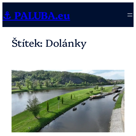
Přeskočit
⚓ PALUBA.eu
na
obsah
Štítek:
Dolánky