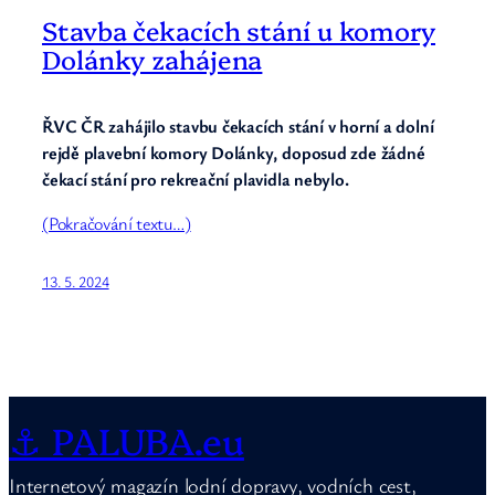
Stavba čekacích stání u komory
Dolánky zahájena
ŘVC ČR zahájilo stavbu čekacích stání v horní a dolní
rejdě plavební komory Dolánky, doposud zde žádné
čekací stání pro rekreační plavidla nebylo.
(Pokračování textu…)
13. 5. 2024
⚓ PALUBA.eu
Internetový magazín lodní dopravy, vodních cest,