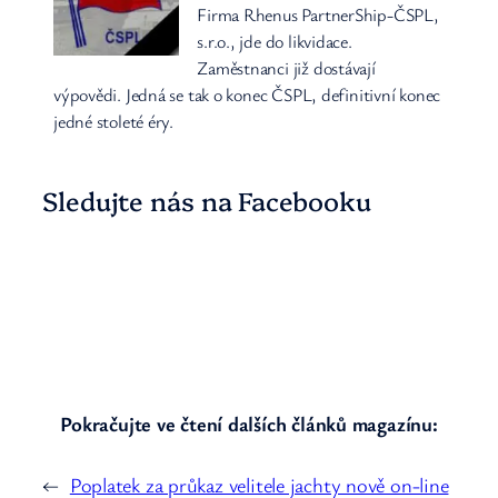
Firma Rhenus PartnerShip-ČSPL,
s.r.o., jde do likvidace.
Zaměstnanci již dostávají
výpovědi. Jedná se tak o konec ČSPL, definitivní konec
jedné stoleté éry.
Sledujte nás na Facebooku
Pokračujte ve čtení dalších článků magazínu:
←
Poplatek za průkaz velitele jachty nově on-line