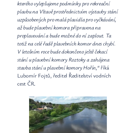
kterého vylepšujeme podmínky pro rekreační
plavbu na Vltavě prostřednictvím výstavby stání
uzpůsobených pro malá plavidla pro vyčkávání,
až bude plavební komora připravena na
proplavování a bude možné do ní zaplout. Ta
totiž na celé řadě plavebních komor dnes chybí.
V letošním roce bude dokončeno ještě čekací
stání u plavební komory Roztoky a zahájena
stavba stání u plavební komory Hořín,“
říká
Lubomír Fojtů, ředitel Ředitelství vodních
cest ČR.