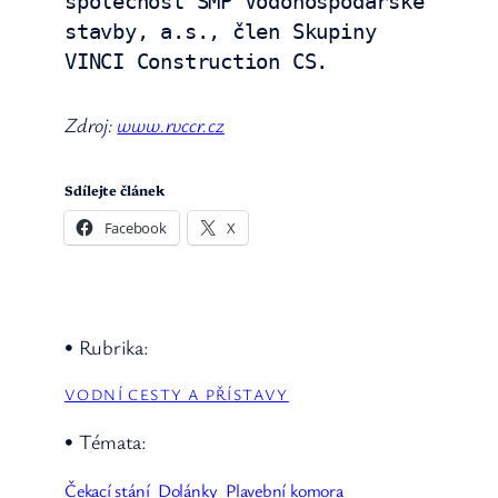
společnost SMP Vodohospodářské 
stavby, a.s., člen Skupiny 
VINCI Construction CS.
Zdroj:
www.rvccr.cz
Sdílejte článek
Facebook
X
• Rubrika:
VODNÍ CESTY A PŘÍSTAVY
• Témata:
Čekací stání
Dolánky
Plavební komora