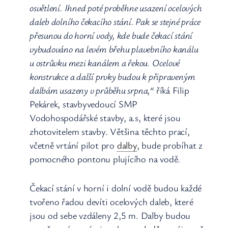
osvětlení. Ihned poté proběhne usazení ocelových
daleb dolního čekacího stání. Pak se stejné práce
přesunou do horní vody, kde bude čekací stání
vybudováno na levém břehu plavebního kanálu
u ostrůvku mezi kanálem a řekou. Ocelové
konstrukce a další prvky budou k připraveným
dalbám usazeny v průběhu srpna,“
říká Filip
Pekárek, stavbyvedoucí SMP
Vodohospodářské stavby, a.s, které jsou
zhotovitelem stavby. Většina těchto prací,
včetně vrtání pilot pro
dalby
, bude probíhat z
pomocného pontonu plujícího na vodě.
Čekací stání v horní i dolní vodě budou každé
tvořeno řadou devíti ocelových daleb, které
jsou od sebe vzdáleny 2,5 m. Dalby budou