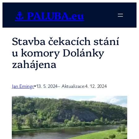
Přeskočit
⚓ PALUBA.eu
na
obsah
Stavba čekacích stání
u komory Dolánky
zahájena
Jan Emingr
13. 5. 2024
– Aktualizace:
4. 12. 2024
•