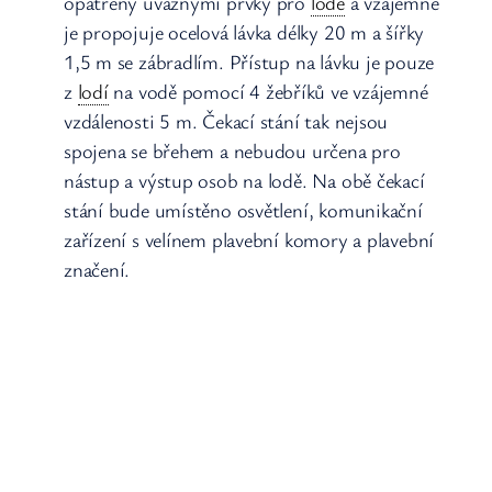
opatřeny úvaznými prvky pro
lodě
a vzájemně
je propojuje ocelová lávka délky 20 m a šířky
1,5 m se zábradlím. Přístup na lávku je pouze
z
lodí
na vodě pomocí 4 žebříků ve vzájemné
vzdálenosti 5 m. Čekací stání tak nejsou
spojena se břehem a nebudou určena pro
nástup a výstup osob na lodě. Na obě čekací
stání bude umístěno osvětlení, komunikační
zařízení s velínem plavební komory a plavební
značení.