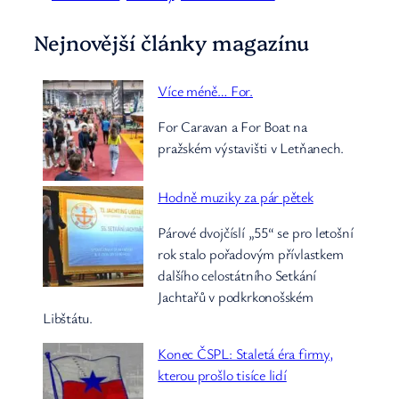
Nejnovější články magazínu
Více méně… For.
For Caravan a For Boat na
pražském výstavišti v Letňanech.
Hodně muziky za pár pětek
Párové dvojčíslí „55“ se pro letošní
rok stalo pořadovým přívlastkem
dalšího celostátního Setkání
Jachtařů v podkrkonošském
Libštátu.
Konec ČSPL: Staletá éra firmy,
kterou prošlo tisíce lidí