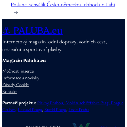
Poslanci schválili Česko-německou dohodu o Labi
→
⚓ PALUBA.eu
Internetový magazín lodní dopravy, vodních cest,
rekreační a sportovní plavby.
Magazín Paluba.eu
Možnosti inzerce
Informace a novinky
Zásady Cookie
Kontakt
Partneři projektu:
Plavby Prahou,
Moldauschifffahrt Prag,
Prague
Cruises
,
Le navi Praga
,
Statki Praga
,
Lode Praha