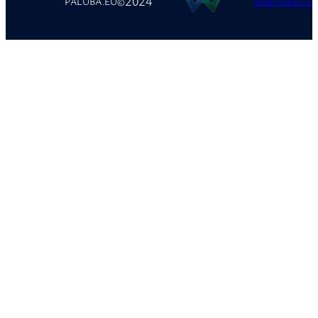
2024
PALUBA.EU
©
Webprodukt.cz