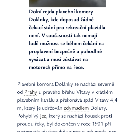
Dolní rejda plavební komory
Dolánky, kde doposud žádné
čekací stání pro rekreační plavidla
není. V současnosti tak nemají
lodě možnost se během čekání na
proplavení bezpečně a pohodlně
vyvázat a musí zůstávat na
motorech přímo na řece.
Plavební komora Dolánky se nachází severně
od
Prahy
u pravého břehu Vltavy v krátkém
plavebním kanálu a překonává spád Vltavy 4,4
m, který je udržován
zdymadlem
Dolany.
Pohyblivý
jez
, který se nachází kousek proti
proudu řeky, byl dokončen v roce 1901 při
systematické výstavbě soustavy zdymadel pro