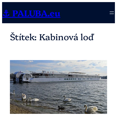
Přeskočit
⚓ PALUBA.eu
na
obsah
Štítek:
Kabinová loď