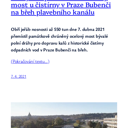
most u čistírny v Praze Bubenči
na břeh plavebního kanálu
Obří jeřáb nosnosti až 550 tun dne 7. dubna 2021
přemístil památkově chráněný ocelový most bývalé
polní dráhy pro dopravu kalů z historické čistírny
odpadních vod v Praze Bubenči na břeh.
(Pokračování textu…)
7. 4. 2021