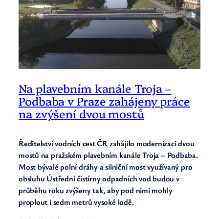
Na plavebním kanále Troja –
Podbaba v Praze zahájeny práce
na zvýšení dvou mostů
Ředitelství vodních cest ČR zahájilo modernizaci dvou
mostů na pražském plavebním kanále Troja – Podbaba.
Most bývalé polní dráhy a silniční most využívaný pro
obsluhu Ústřední čistírny odpadních vod budou v
průběhu roku zvýšeny tak, aby pod nimi mohly
proplout i sedm metrů vysoké lodě.