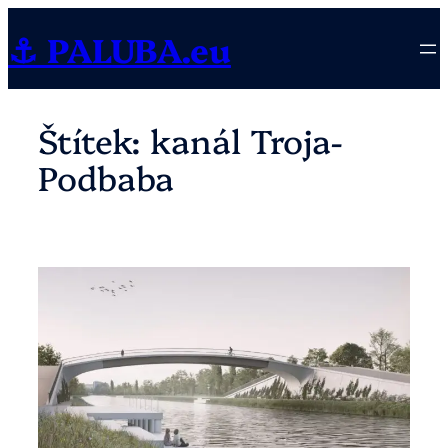
Přeskočit
⚓ PALUBA.eu
na
obsah
Štítek:
kanál Troja-
Podbaba