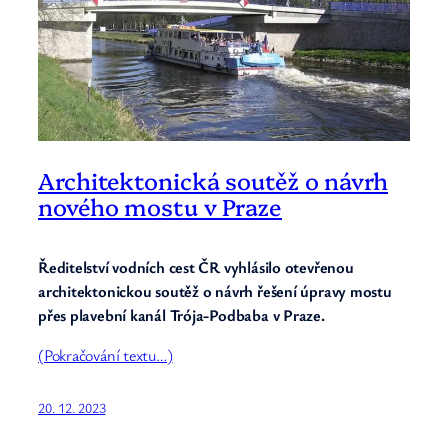
Architektonická soutěž o návrh
nového mostu v Praze
Ředitelství vodních cest ČR vyhlásilo otevřenou
architektonickou soutěž o návrh řešení úpravy mostu
přes plavební kanál Trója-Podbaba v Praze.
(Pokračování textu…)
20. 12. 2023