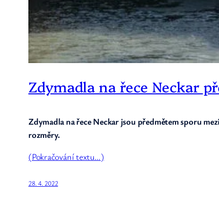
Zdymadla na řece Neckar p
Zdymadla na řece Neckar jsou předmětem sporu mez
rozměry.
(Pokračování textu…)
28. 4. 2022