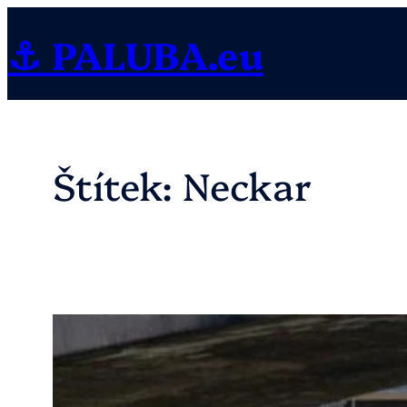
Přeskočit
⚓ PALUBA.eu
na
obsah
Štítek:
Neckar