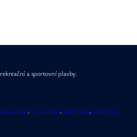
rekreační a sportovní plavby.
ague Cruises
,
Le navi Praga
,
Statki Praga
,
Lode Praha