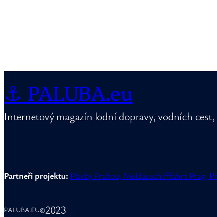
⚓ PALUBA.eu
Internetový magazín lodní dopravy, vodních cest, 
Partneři projektu:
Plavby Prahou,
Moldauschifffahrt Prag,
Pr
2023
PALUBA.EU
©