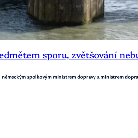
ředmětem sporu, zvětšování neb
i německým spolkovým ministrem dopravy a ministrem dopra