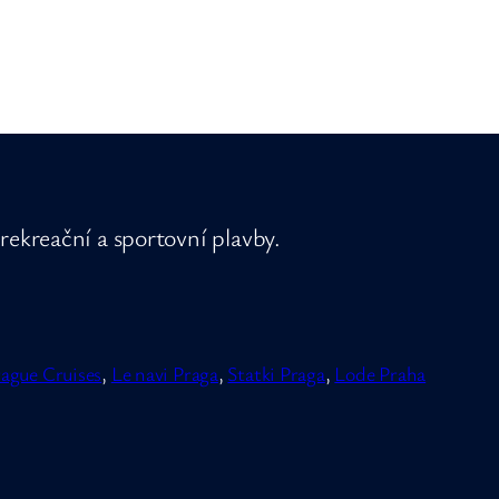
rekreační a sportovní plavby.
ague Cruises
,
Le navi Praga
,
Statki Praga
,
Lode Praha