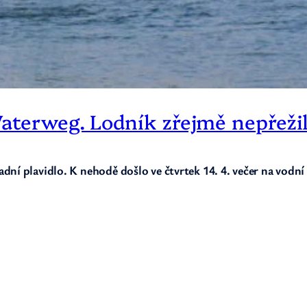
aterweg. Lodník zřejmě nepřeži
dní plavidlo. K nehodě došlo ve čtvrtek 14. 4. večer na vodn