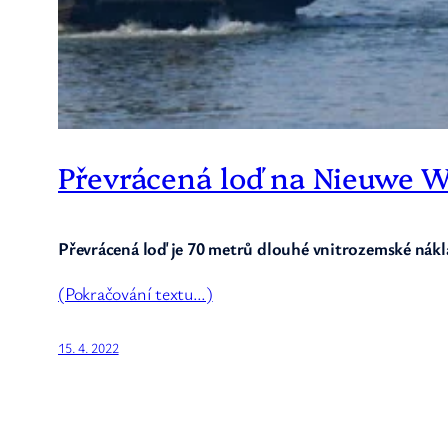
Převrácená loď na Nieuwe W
Převrácená loď je 70 metrů dlouhé vnitrozemské nákla
(Pokračování textu…)
15. 4. 2022