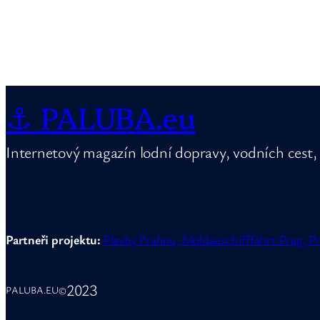
⚓ PALUBA.eu
Internetový magazín lodní dopravy, vodních cest, 
Partneři projektu:
Plavby Prahou,
Moldauschifffahrt Prag,
Pr
2023
PALUBA.EU
©