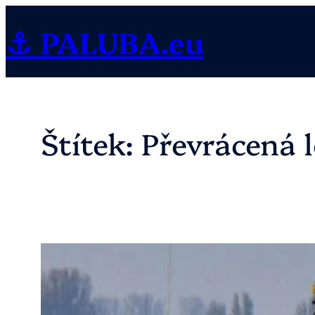
Přeskočit
⚓ PALUBA.eu
na
obsah
Štítek:
Převrácená 