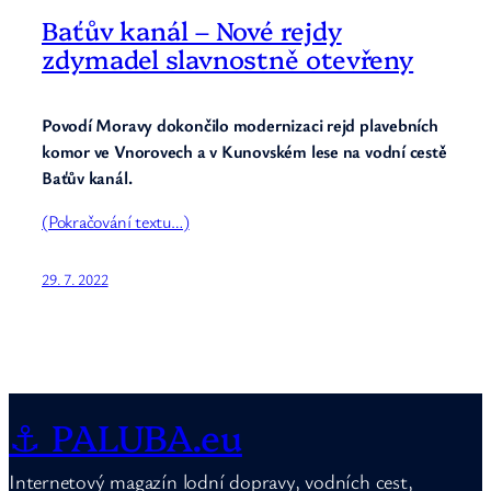
Baťův kanál – Nové rejdy
zdymadel slavnostně otevřeny
Povodí Moravy dokončilo modernizaci rejd plavebních
komor ve Vnorovech a v Kunovském lese na vodní cestě
Baťův kanál.
(Pokračování textu…)
29. 7. 2022
⚓ PALUBA.eu
Internetový magazín lodní dopravy, vodních cest,