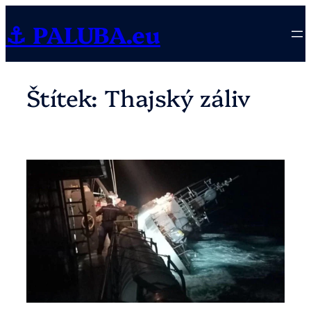
Přeskočit
⚓ PALUBA.eu
na
obsah
Štítek:
Thajský záliv