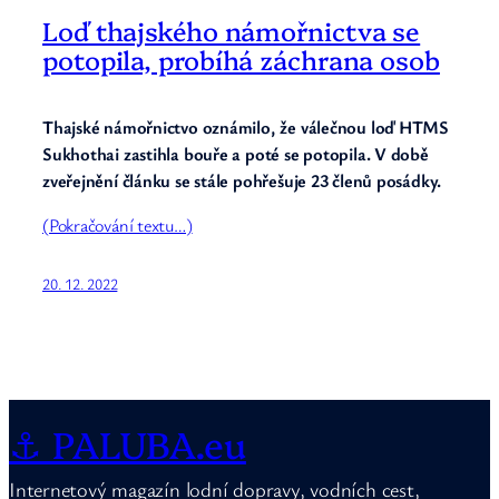
Loď thajského námořnictva se
potopila, probíhá záchrana osob
Thajské námořnictvo oznámilo, že válečnou loď HTMS
Sukhothai zastihla bouře a poté se potopila. V době
zveřejnění článku se stále pohřešuje 23 členů posádky.
(Pokračování textu…)
20. 12. 2022
⚓ PALUBA.eu
Internetový magazín lodní dopravy, vodních cest,