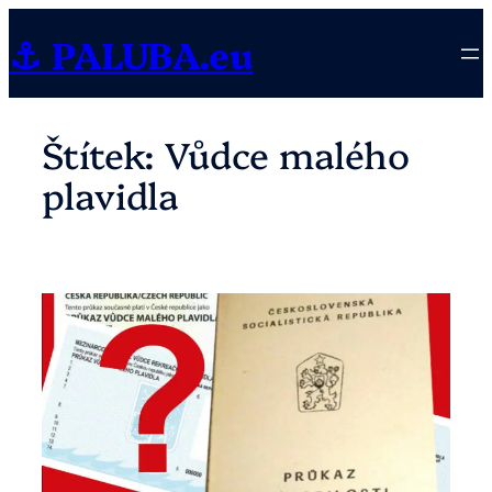
Přeskočit
⚓ PALUBA.eu
na
obsah
Štítek:
Vůdce malého
plavidla