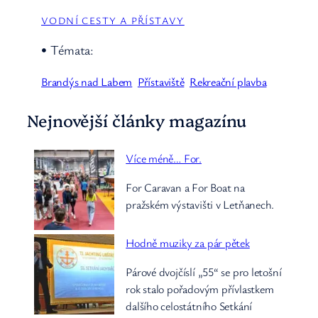
VODNÍ CESTY A PŘÍSTAVY
• Témata:
Brandýs nad Labem
Přístaviště
Rekreační plavba
Nejnovější články magazínu
Více méně… For.
For Caravan a For Boat na
pražském výstavišti v Letňanech.
Hodně muziky za pár pětek
Párové dvojčíslí „55“ se pro letošní
rok stalo pořadovým přívlastkem
dalšího celostátního Setkání