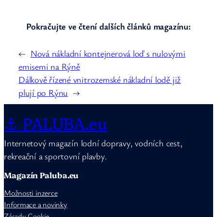
Pokračujte ve čtení dalších článků magazínu:
←
Nová nákladní kontejnerová loď s nulovými
emisemi na Rýně
Dálkově řízené vnitrozemské nákladní lodě již
plují po Rýnu
→
⚓ PALUBA.eu
Internetový magazín lodní dopravy, vodních cest,
rekreační a sportovní plavby.
Magazín Paluba.eu
Možnosti inzerce
Informace a novinky
Zásady Cookie