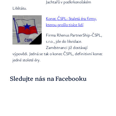
Jachtařů v podkrkonošském
Libštátu.
Konec ČSPL: Staletá éra firmy,
kterou prošlo tisíce lidí
Firma Rhenus PartnerShip-ČSPL,
s.r.o., jde do likvidace.
Zaměstnanci již dostávají
výpovědi. Jedná se tak o konec ČSPL, definitivní konec
jedné stoleté éry.
Sledujte nás na Facebooku