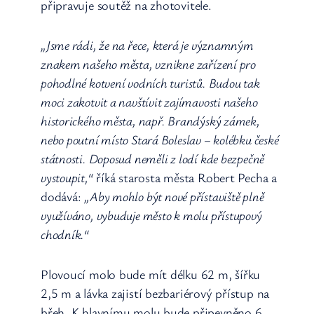
připravuje soutěž na zhotovitele.
„Jsme rádi, že na řece, která je významným
znakem našeho města, vznikne zařízení pro
pohodlné kotvení vodních turistů. Budou tak
moci zakotvit a navštívit zajímavosti našeho
historického města, např. Brandýský zámek,
nebo poutní místo Stará Boleslav – kolébku české
státnosti. Doposud neměli z lodí kde bezpečně
vystoupit,“
říká starosta města Robert Pecha a
dodává:
„Aby mohlo být nové přístaviště plně
využíváno, vybuduje město k molu přístupový
chodník.“
Plovoucí molo bude mít délku 62 m, šířku
2,5 m a lávka zajistí bezbariérový přístup na
břeh. K hlavnímu molu bude připevněno 6