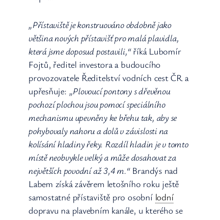
„Přístaviště je konstruováno obdobně jako
většina nových přístavišť pro malá plavidla,
která jsme doposud postavili,“
říká Lubomír
Fojtů, ředitel investora a budoucího
provozovatele Ředitelství vodních cest ČR a
upřesňuje:
„Plovoucí pontony s dřevěnou
pochozí plochou jsou pomocí speciálního
mechanismu upevněny ke břehu tak, aby se
pohybovaly nahoru a dolů v závislosti na
kolísání hladiny řeky. Rozdíl hladin je v tomto
místě neobvykle velký a může dosahovat za
největších povodní až 3,4 m.“
Brandýs nad
Labem získá závěrem letošního roku ještě
samostatné přístaviště pro osobní
lodní
dopravu na plavebním kanále, u kterého se