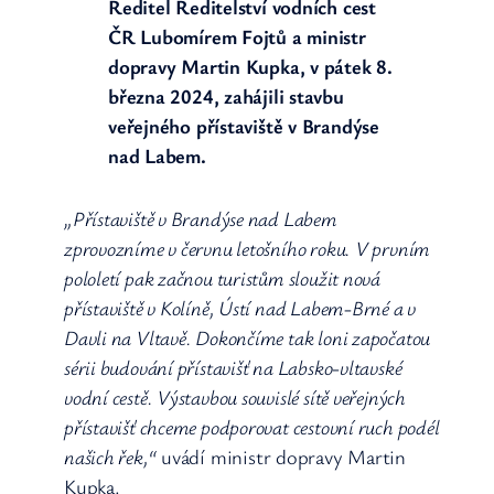
Ředitel Ředitelství vodních cest
ČR Lubomírem Fojtů a ministr
dopravy Martin Kupka, v pátek 8.
března 2024, zahájili stavbu
veřejného přístaviště v Brandýse
nad Labem.
„Přístaviště v Brandýse nad Labem
zprovozníme v červnu letošního roku. V prvním
pololetí pak začnou turistům sloužit nová
přístaviště v Kolíně, Ústí nad Labem-Brné a v
Davli na Vltavě. Dokončíme tak loni započatou
sérii budování přístavišť na Labsko-vltavské
vodní cestě. Výstavbou souvislé sítě veřejných
přístavišť chceme podporovat cestovní ruch podél
našich řek,“
uvádí ministr dopravy Martin
Kupka.