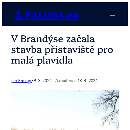
Přeskočit
⚓ PALUBA.eu
na
obsah
V Brandýse začala
stavba přístaviště pro
malá plavidla
Jan Emingr
9. 3. 2024
– Aktualizace:
18. 4. 2024
•