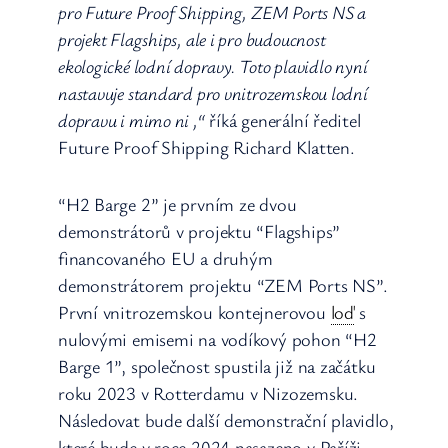
pro Future Proof Shipping, ZEM Ports NS a
projekt Flagships, ale i pro budoucnost
ekologické lodní dopravy. Toto plavidlo nyní
nastavuje standard pro vnitrozemskou lodní
dopravu i mimo ni ,“
říká generální ředitel
Future Proof Shipping Richard Klatten.
“H2 Barge 2” je prvním ze dvou
demonstrátorů v projektu “Flagships”
financovaného EU a druhým
demonstrátorem projektu “ZEM Ports NS”.
První vnitrozemskou kontejnerovou
loď
s
nulovými emisemi na vodíkový pohon “H2
Barge 1”, společnost spustila již na začátku
roku 2023 v Rotterdamu v Nizozemsku.
Následovat bude další demonstrační plavidlo,
které bude v roce 2024 nasazeno v Paříži.