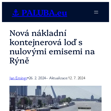
Přeskočit
⚓ PALUBA.eu
na
obsah
Nová nákladní
kontejnerová loď s
nulovými emisemi na
Rýně
Jan Emingr
26. 2. 2024
– Aktualizace:
12. 7. 2024
•