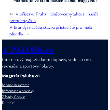
Pokračujte ve čtení dalších článků magazínu:
←
V přístavu Praha Holešovice vytahovali hasiči
potopený člun
V Brandýse začala stavba přístaviště pro malá
plavidla
→
⚓ PALUBA.eu
Internetový magazín lodní dopravy, vodních cest,
rekreační a sportovní plavby.
Magazín Paluba.eu
Možnosti inzerce
Informace a novinky
Zásady Cookie
Kontakt