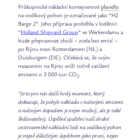
Průkopnické nákladní kontejnerové
plavidlo
na vodíkový pohon je označované jako “H2
Barge 2”. Jeho příprava proběhla v loděnici
“
Holland Shipyard Group
” ve Werkendamu a
bude přepravovat zboží – zcela bez emisí –
po Rýnu mezi Rotterdamem (NL) a
Duisburgem (DE). Očekává se, že svým
nasazením na Rýnu sníží ročně zatížení
emisemi o 3 000 tun CO
.
2
“Je to pro nás další hrdý moment, který
dokazuje, že pohyb nákladu s nulovými emisemi
a nulovým dopadem je nejen možný, ale je také
škálovatelný. Úspěšné spuštění naší druhé
vnitrozemské nákladní lodi na vodíkový pohon
je stejně důležitým úspěchem jako první, nejen