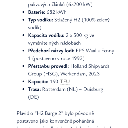
palivových článků (6×200 kW)
Baterie:
682 kWh
Typ vodíku:
Stlačený H2 (100% zelený
vodík)
Kapacita vodíku:
2 x 500 kg ve
vyměnitelných nádobách
Předchozí názvy lodi:
FPS Waal a Fenny
1 (postaveno v roce 1993)
Přestavbu provedl:
Holland Shipyards
Group (HSG), Werkendam, 2023
Kapacita:
190
TEU
Trasa:
Rotterdam (NL) – Duisburg
(DE)
Plavidlo “H2 Barge 2” bylo původně
postaveno jako konvenčně poháněná