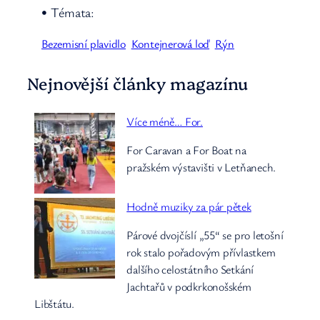
• Témata:
Bezemisní plavidlo
Kontejnerová loď
Rýn
Nejnovější články magazínu
Více méně… For.
For Caravan a For Boat na
pražském výstavišti v Letňanech.
Hodně muziky za pár pětek
Párové dvojčíslí „55“ se pro letošní
rok stalo pořadovým přívlastkem
dalšího celostátního Setkání
Jachtařů v podkrkonošském
Libštátu.