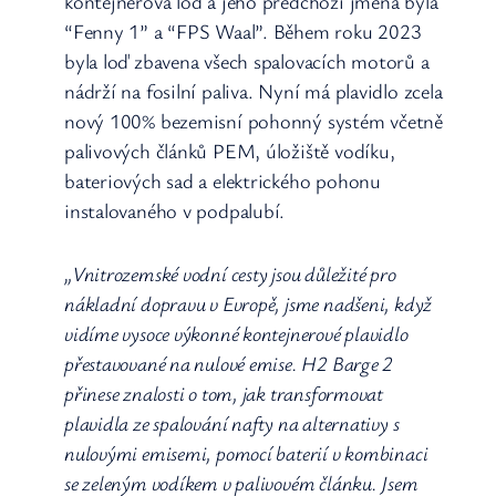
kontejnerová loď a jeho předchozí jména byla
“Fenny 1” a “FPS Waal”. Během roku 2023
byla loď zbavena všech spalovacích motorů a
nádrží na fosilní paliva. Nyní má plavidlo zcela
nový 100% bezemisní pohonný systém včetně
palivových článků PEM, úložiště vodíku,
bateriových sad a elektrického pohonu
instalovaného v podpalubí.
„Vnitrozemské vodní cesty jsou důležité pro
nákladní dopravu v Evropě, jsme nadšeni, když
vidíme vysoce výkonné kontejnerové plavidlo
přestavované na nulové emise. H2 Barge 2
přinese znalosti o tom, jak transformovat
plavidla ze spalování nafty na alternativy s
nulovými emisemi, pomocí baterií v kombinaci
se zeleným vodíkem v palivovém článku. Jsem