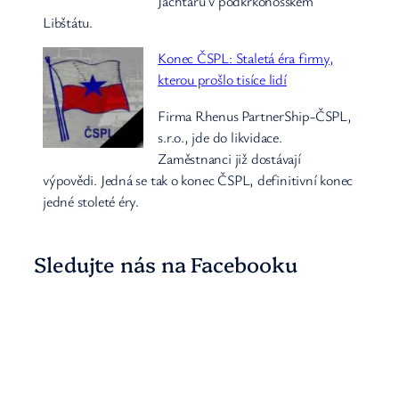
Jachtařů v podkrkonošském
Libštátu.
Konec ČSPL: Staletá éra firmy,
kterou prošlo tisíce lidí
Firma Rhenus PartnerShip-ČSPL,
s.r.o., jde do likvidace.
Zaměstnanci již dostávají
výpovědi. Jedná se tak o konec ČSPL, definitivní konec
jedné stoleté éry.
Sledujte nás na Facebooku