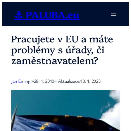
Přeskočit
⚓ PALUBA.eu
na
obsah
Pracujete v EU a máte
problémy s úřady, či
zaměstnavatelem?
Jan Emingr
28. 1. 2010
– Aktualizace:
13. 1. 2023
•