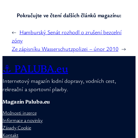
Pokračujte ve čtení dalších článků magazínu:
←
Hamburský Senát rozhodl o zrušení bezcelní
zóny
Ze zápisníku Wasserschutzpolizei – únor 2010
→
⚓ PALUBA.eu
Internetový magazín lodní dopravy, vodních cest,
rekreační a sportovní plavby.
Magazín Paluba.eu
Možnosti inzerce
Informace a novinky
Zásady Cookie
Kontakt