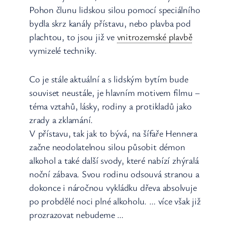
Pohon člunu lidskou silou pomocí speciálního
bydla skrz kanály přístavu, nebo plavba pod
plachtou, to jsou již ve
vnitrozemské plavbě
vymizelé techniky.
Co je stále aktuální a s lidským bytím bude
souviset neustále, je hlavním motivem filmu –
téma vztahů, lásky, rodiny a protikladů jako
zrady a zklamání.
V přístavu, tak jak to bývá, na šífaře Hennera
začne neodolatelnou silou působit démon
alkohol a také další svody, které nabízí zhýralá
noční zábava. Svou rodinu odsouvá stranou a
dokonce i náročnou vykládku dřeva absolvuje
po probdělé noci plné alkoholu. … více však již
prozrazovat nebudeme …