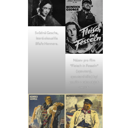
Svůdná Gescha,
která okouzlila
šífaře Hennera.
Název pro film
“Fleisch in Fesseln”
(spoutaný,
spoutané tělo) byl
použit v rakouských
zemích.