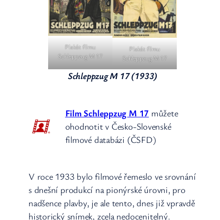
Plakát filmu
Plakát filmu
Schleppzug M 17
Schleppzug M 17
Schleppzug M 17 (1933)
Film Schleppzug M 17
můžete
ohodnotit v Česko-Slovenské
filmové databázi (ČSFD)
V roce 1933 bylo filmové řemeslo ve srovnání
s dnešní produkcí na pionýrské úrovni, pro
nadšence plavby, je ale tento, dnes již vpravdě
historický snímek, zcela nedocenitelný.