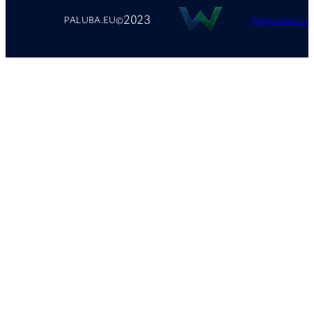
2023
PALUBA.EU
©
Webprodukt.cz