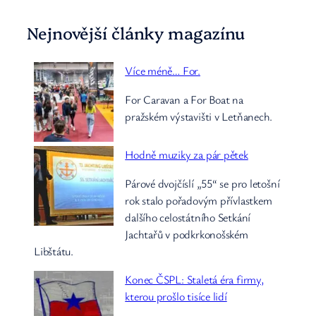
Nejnovější články magazínu
Více méně… For.
For Caravan a For Boat na
pražském výstavišti v Letňanech.
Hodně muziky za pár pětek
Párové dvojčíslí „55“ se pro letošní
rok stalo pořadovým přívlastkem
dalšího celostátního Setkání
Jachtařů v podkrkonošském
Libštátu.
Konec ČSPL: Staletá éra firmy,
kterou prošlo tisíce lidí