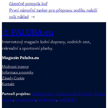
částečně potopila loď
První námořní tanker pro přepravu vodíku naloží
svůj náklad
→
⚓ PALUBA.eu
Internetový magazín lodní dopravy, vodních cest,
rekreační a sportovní plavby.
Magazín Paluba.eu
Možnosti inzerce
Informace a novinky
Zásady Cookie
Kontakt
Partneři projektu:
Plavby Prahou,
Moldauschifffahrt Prag,
Prague
Cruises
,
Le navi Praga
,
Statki Praga
,
Lode Praha