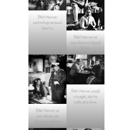
Šífař Henner
zachraňuje tonoucí
Geschu.
Šífař Henner se
svou ženou v kajutě
člunu.
Šífař Henner popíjí
v knajpě, kde ho
našla jeho žena.
Šífař Henner se
svou ženou po
návratu z večírku.