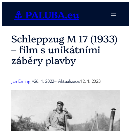
Přeskočit
⚓ PALUBA.eu
na
obsah
Schleppzug M 17 (1933)
– film s unikátními
záběry plavby
Jan Emingr
26. 1. 2022
– Aktualizace:
12. 1. 2023
•