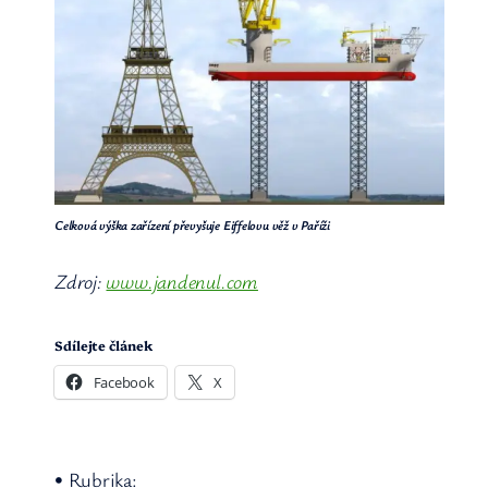
Celková výška zařízení převyšuje Eiffelovu věž v Paříži
Zdroj:
www.jandenul.com
Sdílejte článek
Facebook
X
• Rubrika: