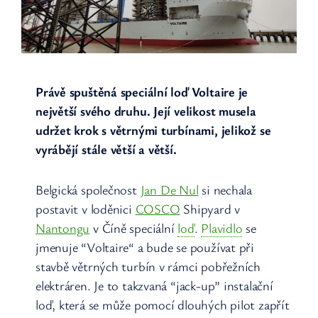
Právě spuštěná speciální loď Voltaire je
největší svého druhu. Její velikost musela
udržet krok s větrnými turbínami, jelikož se
vyrábějí stále větší a větší.
Belgická společnost
Jan De Nul
si nechala
postavit v loděnici
COSCO
Shipyard v
Nantongu
v Číně speciální
loď
.
Plavidlo
se
jmenuje “Voltaire“ a bude se používat při
stavbě větrných turbín v rámci pobřežních
elektráren. Je to takzvaná “jack-up” instalační
loď, která se může pomocí dlouhých pilot zapřít