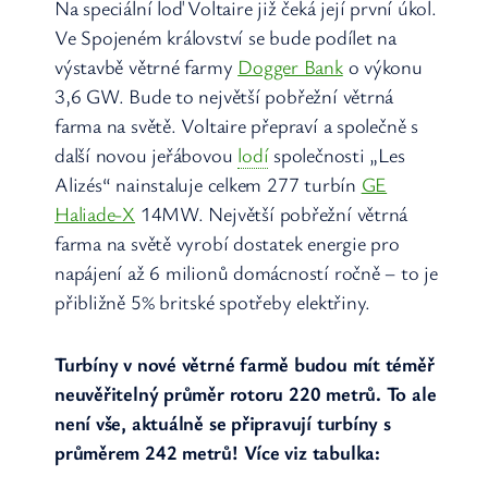
Na speciální loď Voltaire již čeká její první úkol.
Ve Spojeném království se bude podílet na
výstavbě větrné farmy
Dogger Bank
o výkonu
3,6 GW. Bude to největší pobřežní větrná
farma na světě. Voltaire přepraví a společně s
další novou jeřábovou
lodí
společnosti „Les
Alizés“ nainstaluje celkem 277 turbín
GE
Haliade-X
14MW. Největší pobřežní větrná
farma na světě vyrobí dostatek energie pro
napájení až 6 milionů domácností ročně – to je
přibližně 5% britské spotřeby elektřiny.
Turbíny v nové větrné farmě budou mít téměř
neuvěřitelný průměr rotoru 220 metrů. To ale
není vše, aktuálně se připravují turbíny s
průměrem 242 metrů! Více viz tabulka: