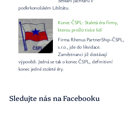
Setkání Jachtařů v
podkrkonošském Libštátu.
Konec ČSPL: Staletá éra firmy,
kterou prošlo tisíce lidí
Firma Rhenus PartnerShip-ČSPL,
s.r.o., jde do likvidace.
Zaměstnanci již dostávají
výpovědi. Jedná se tak o konec ČSPL, definitivní
konec jedné stoleté éry.
Sledujte nás na Facebooku