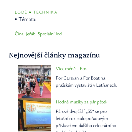
LODĚ A TECHNIKA
• Témata:
Čína
Jeřáb
Speciální loď
Nejnovější články magazínu
Více méně… For.
For Caravan a For Boat na
pražském výstavišti v Letňanech.
Hodně muziky za pár pětek
Párové dvojčíslí „55“ se pro
letošní rok stalo pořadovým
přívlastkem dalšího celostátního