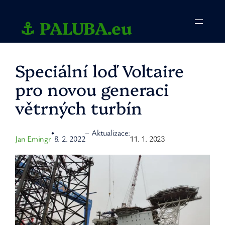
Přeskočit
na
⚓ PALUBA.eu
obsah
Speciální loď Voltaire
pro novou generaci
větrných turbín
– Aktualizace:
•
Jan Emingr
8. 2. 2022
11. 1. 2023