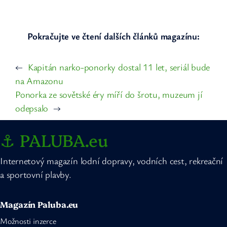
Pokračujte ve čtení dalších článků magazínu:
←
Kapitán narko-ponorky dostal 11 let, seriál bude
na Amazonu
Ponorka ze sovětské éry míří do šrotu, muzeum jí
odepsalo
→
⚓ PALUBA.eu
Internetový magazín lodní dopravy, vodních cest, rekreační
a sportovní plavby.
Magazín Paluba.eu
Možnosti inzerce