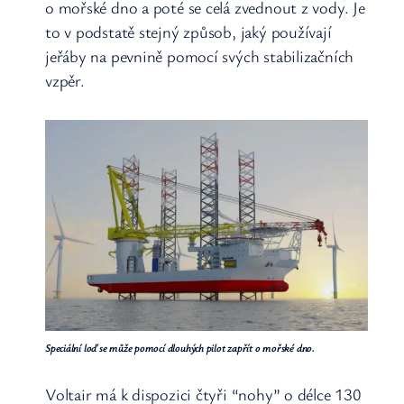
o mořské dno a poté se celá zvednout z vody. Je
to v podstatě stejný způsob, jaký používají
jeřáby na pevnině pomocí svých stabilizačních
vzpěr.
Speciální loď se může pomocí dlouhých pilot zapřít o mořské dno.
Voltair má k dispozici čtyři “nohy” o délce 130