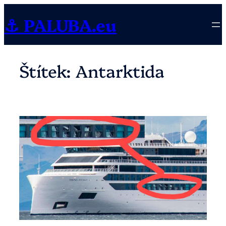
Přeskočit
⚓ PALUBA.eu
na
obsah
Štítek:
Antarktida