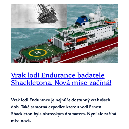
Vrak lodi Endurance badatele
Shackletona. Nová mise začíná!
Vrak lodi Endurance je nejhůře dostupný vrak všech
dob. Také samotná expedice kterou vedl Ernest
Shackleton byla obrovským dramatem. Nyní ale začíná
mise nová.