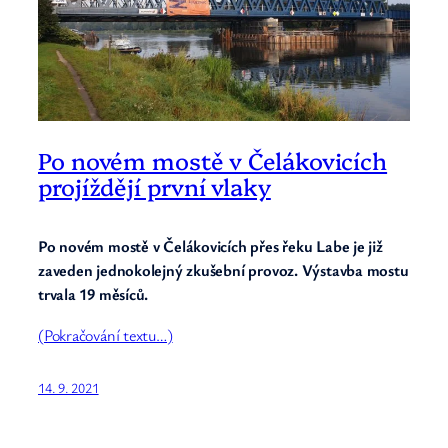
Po novém mostě v Čelákovicích
projíždějí první vlaky
Po novém mostě v Čelákovicích přes řeku Labe je již
zaveden jednokolejný zkušební provoz. Výstavba mostu
trvala 19 měsíců.
(Pokračování textu…)
14. 9. 2021