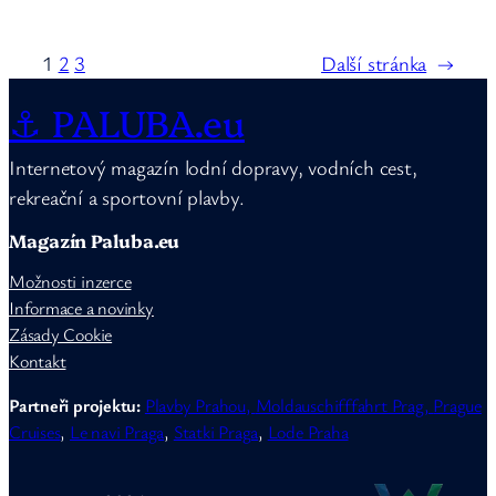
1
2
3
Další stránka
→
⚓ PALUBA.eu
Internetový magazín lodní dopravy, vodních cest,
rekreační a sportovní plavby.
Magazín Paluba.eu
Možnosti inzerce
Informace a novinky
Zásady Cookie
Kontakt
Partneři projektu:
Plavby Prahou,
Moldauschifffahrt Prag,
Prague
Cruises
,
Le navi Praga
,
Statki Praga
,
Lode Praha