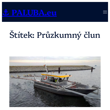
Přeskočit
⚓ PALUBA.eu
na
obsah
Štítek:
Průzkumný člun