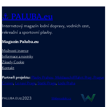
⚓ PALUBA.eu
Internetový magazín lodní dopravy, vodních cest,
rekreační a sportovní plavby.
Magazín Paluba.eu
Možnosti inzerce
Informace a novinky
Zásady Cookie
Kontakt
Partneři projektu:
Plavby Prahou,
Moldauschifffahrt Prag,
Prague
Cruises
,
Le navi Praga
,
Statki Praga
,
Lode Praha
2023
PALUBA.EU
©
Webprodukt.cz