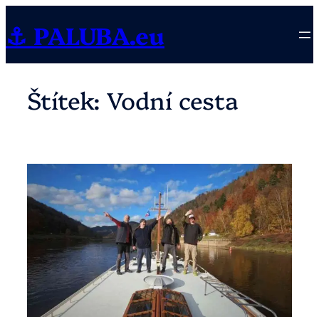
Přeskočit
⚓ PALUBA.eu
na
obsah
Štítek:
Vodní cesta