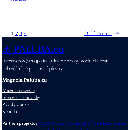
1
2
3
4
Další stránka
→
⚓ PALUBA.eu
Internetový magazín lodní dopravy, vodních cest,
rekreační a sportovní plavby.
Magazín Paluba.eu
Možnosti inzerce
Informace a novinky
Zásady Cookie
Kontakt
Partneři projektu:
Plavby Prahou,
Moldauschifffahrt Prag,
Prague
Cruises
,
Le navi Praga
,
Statki Praga
,
Lode Praha