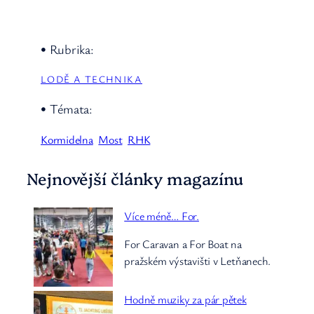
• Rubrika:
LODĚ A TECHNIKA
• Témata:
Kormidelna
Most
RHK
Nejnovější články magazínu
Více méně… For.
For Caravan a For Boat na
pražském výstavišti v Letňanech.
Hodně muziky za pár pětek