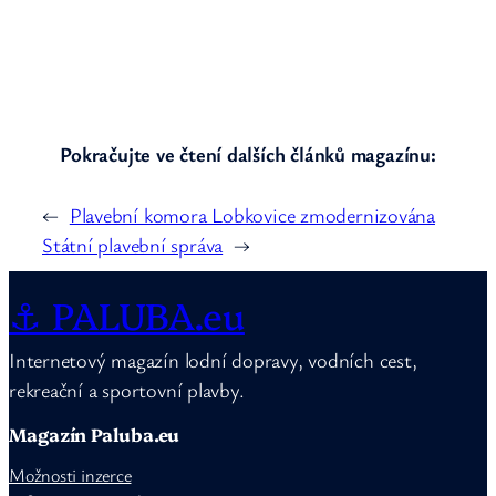
Pokračujte ve čtení dalších článků magazínu:
←
Plavební komora Lobkovice zmodernizována
Státní plavební správa
→
⚓ PALUBA.eu
Internetový magazín lodní dopravy, vodních cest,
rekreační a sportovní plavby.
Magazín Paluba.eu
Možnosti inzerce