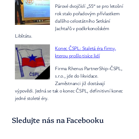
Párové dvojčíslí „55“ se pro letošní
rok stalo pořadovým přívlastkem
dalšího celostátního Setkání
Jachtařů v podkrkonošském
Libštátu.
Konec ČSPL: Staletá éra firmy,
kterou prošlo tisíce lidí
Firma Rhenus PartnerShip-ČSPL,
s.r.o., jde do likvidace.
Zaměstnanci již dostávají
výpovědi. Jedná se tak o konec ČSPL, definitivní konec
jedné stoleté éry.
Sledujte nás na Facebooku