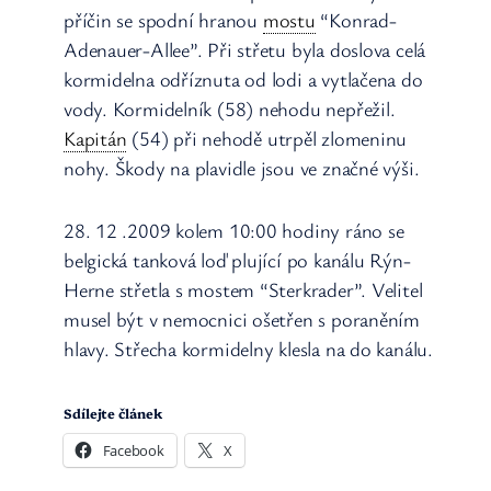
příčin se spodní hranou
mostu
“Konrad-
Adenauer-Allee”. Při střetu byla doslova celá
kormidelna odříznuta od lodi a vytlačena do
vody. Kormidelník (58) nehodu nepřežil.
Kapitán
(54) při nehodě utrpěl zlomeninu
nohy. Škody na plavidle jsou ve značné výši.
28. 12 .2009 kolem 10:00 hodiny ráno se
belgická tanková loď plující po kanálu Rýn-
Herne střetla s mostem “Sterkrader”. Velitel
musel být v nemocnici ošetřen s poraněním
hlavy. Střecha kormidelny klesla na do kanálu.
Sdílejte článek
Facebook
X