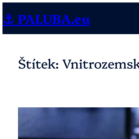
Přeskočit
⚓ PALUBA.eu
na
obsah
Štítek:
Vnitrozemsk