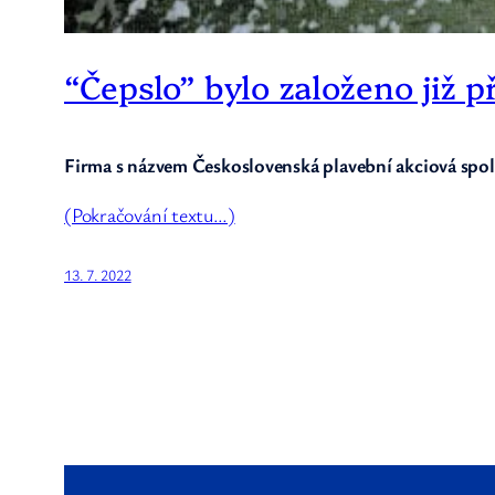
“Čepslo” bylo založeno již p
Firma s názvem Československá plavební akciová spole
(Pokračování textu…)
13. 7. 2022