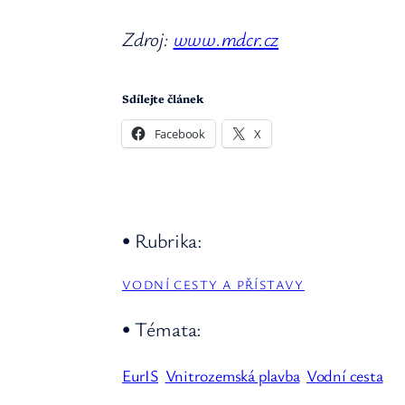
Zdroj:
www.mdcr.cz
Sdílejte článek
Facebook
X
• Rubrika:
VODNÍ CESTY A PŘÍSTAVY
• Témata:
EurIS
Vnitrozemská plavba
Vodní cesta