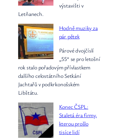
výstavišti v
Letňanech.
Hodně muziky za
pár pětek
Párové dvojčíslí
„55“ se pro letošní
rok stalo pořadovým přívlastkem
dalšího celostátního Setkání
Jachtařů v podkrkonošském
Libštátu.
Konec ČSPL:
Staletá éra firmy,
kterou prošlo
tisíce lidí