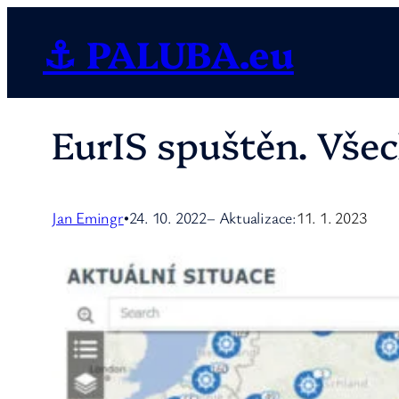
Přeskočit
⚓ PALUBA.eu
na
obsah
EurIS spuštěn. Vše
Jan Emingr
24. 10. 2022
– Aktualizace:
11. 1. 2023
•