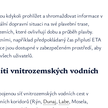
hou kdykoli prohlížet a shromažďovat informace v
ální dopravní situaci na své plavební trase,
eních, které ovlivňují dobu a průběh plavby.
tními, například předpokládaný čas připlutí ETA
ace jsou dostupné v zabezpečeném prostředí, aby
 všech uživatelů.
síti vnitrozemských vodních
ojenou síť vnitrozemských vodních cest v
vních koridorů (Rýn,
Dunaj
,
Labe
, Mosela,