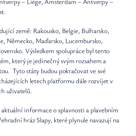
ntverpy – Liège, Amsterdam – Antverpy –
st.
dující země: Rakousko, Belgie, Bulharsko,
cie, Německo, Maďarsko, Lucembursko,
ovensko. Výsledkem spolupráce byl tento
tém, který je jedinečný svým rozsahem a
ou. Tyto státy budou pokračovat ve své
házejících letech platformu dále rozvíjet v
ch uživatelů.
 aktuální informace o splavnosti a plavebním
řehradní hráz Slapy, které plynule navazují na