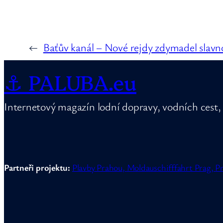
←
Baťův kanál – Nové rejdy zdymadel slavn
⚓ PALUBA.eu
Internetový magazín lodní dopravy, vodních cest, 
Partneři projektu:
Plavby Prahou,
Moldauschifffahrt Prag,
Pr