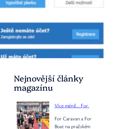
Nejnovější články
magazínu
Více méně… For.
For Caravan a For
Boat na pražském