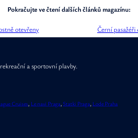
Pokračujte ve čtení dalších článků magazínu:
ostně otevřeny
Černí pasažéři 
rekreační a sportovní plavby.
ague Cruises
,
Le navi Praga
,
Statki Praga
,
Lode Praha