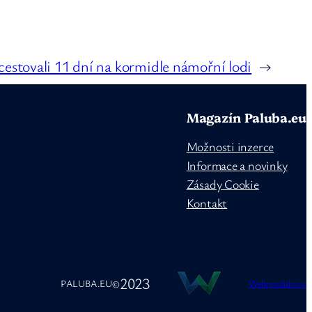
cestovali 11 dní na kormidle námořní lodi
→
Magazín Paluba.eu
Možnosti inzerce
Informace a novinky
Zásady Cookie
Kontakt
2023
PALUBA.EU
©
Webprodukt.cz