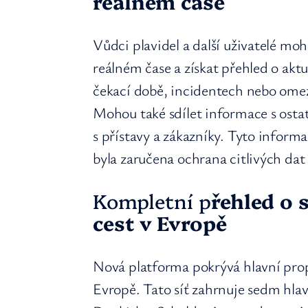
reálném čase
Vůdci plavidel a další uživatelé mo
reálném čase a získat přehled o aktu
čekací době, incidentech nebo omez
Mohou také sdílet informace s osta
s přístavy a zákazníky. Tyto inform
byla zaručena ochrana citlivých dat
Kompletní p
řehled o 
cest v Evropě
Nová platforma pokrývá hlavní prop
Evropě. Tato síť zahrnuje sedm hla