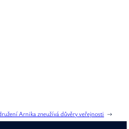
družení Arnika zneužívá důvěry veřejnosti
→