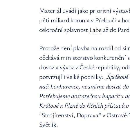
Materiál uvádí jako prioritní výsta
pěti miliard korun a v Přelouči v hod
celoroční splavnost
Labe
až do Pard
Protože není plavba na rozdíl od sil
očekává ministerstvo konkurenční s
dovoz a vývoz z České republiky, od
potvrzují i velké podniky:
„Špičkové 
naší konkurence, neumíme dostat do s
Potřebujeme dostatečnou kapacitu d
Králové a Plzně do říčních přístavů v
“Strojírenství, Doprava” v Ostravě 
Světlík.