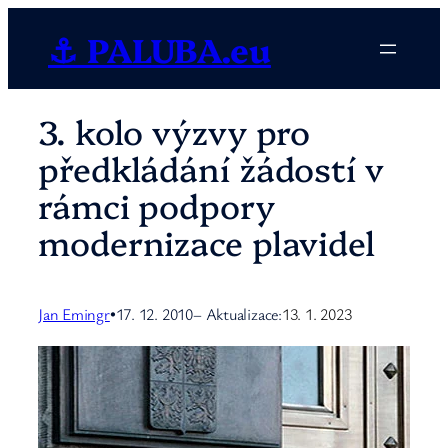
Přeskočit
⚓ PALUBA.eu
na
obsah
3. kolo výzvy pro
předkládání žádostí v
rámci podpory
modernizace plavidel
Jan Emingr
17. 12. 2010
– Aktualizace:
13. 1. 2023
•