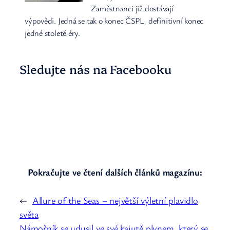
Zaměstnanci již dostávají
výpovědi. Jedná se tak o konec ČSPL, definitivní konec
jedné stoleté éry.
Sledujte nás na Facebooku
Pokračujte ve čtení dalších článků magazínu:
←
Allure of the Seas – největší výletní plavidlo
světa
Námořník se udusil ve své kajutě plynem, který se