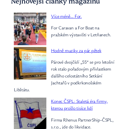
Nejnovější články magazínu
Více méně… For.
For Caravan a For Boat na
pražském výstavišti v Letňanech.
Hodně muziky za pár pětek
Párové dvojčíslí „55“ se pro letošní
rok stalo pořadovým přívlastkem
dalšího celostátního Setkání
Jachtařů v podkrkonošském
Libštátu.
Konec ČSPL: Staletá éra firmy,
kterou prošlo tisíce lidí
Firma Rhenus PartnerShip-ČSPL,
s.r.o., jde do likvidace.