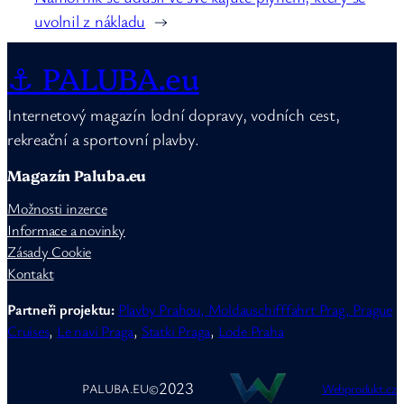
uvolnil z nákladu
→
⚓ PALUBA.eu
Internetový magazín lodní dopravy, vodních cest,
rekreační a sportovní plavby.
Magazín Paluba.eu
Možnosti inzerce
Informace a novinky
Zásady Cookie
Kontakt
Partneři projektu:
Plavby Prahou,
Moldauschifffahrt Prag,
Prague
Cruises
,
Le navi Praga
,
Statki Praga
,
Lode Praha
2023
PALUBA.EU
©
Webprodukt.cz