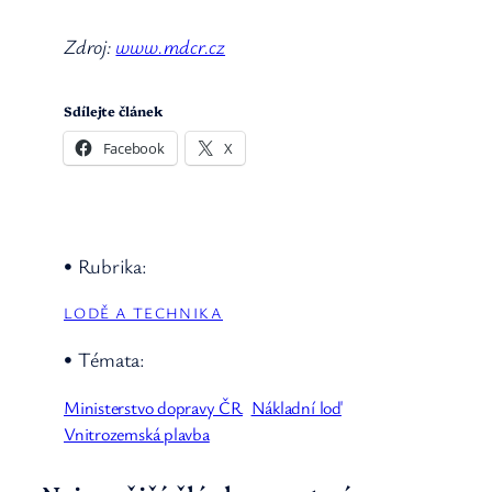
Zdroj:
www.mdcr.cz
Sdílejte článek
Facebook
X
• Rubrika:
LODĚ A TECHNIKA
• Témata:
Ministerstvo dopravy ČR
Nákladní loď
Vnitrozemská plavba