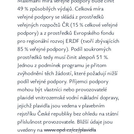
Maximální míra veřejné podpory bude činit
49 % způsobilých výdajů. Celková míra
veřejné podpory se skládá z prostředků
veřejných rozpočtů ČR (15 % celkové veřejné
podpory) a z prostředků Evropského fondu
pro regionální rozvoj ERDF (tvoří zbývajících
85 % veřejné podpory). Podíl soukromých
prostředků tedy musí činit alespoň 51 %.
Jednou z podmínek programu je přitom
zvýhodnění těch žádostí, které požadují nižší
podíl veřejné podpory. Příjemci podpory
mohou být vlastníci nebo provozovatelé
plavidel vnitrozemské vodní nákladní dopravy,
jejichž plavidla jsou vedena v plavebním
rejstříku České republiky bez ohledu na státní
příslušnost provozovatele. Bližší údaje jsou
uvedeny na
www.opd.cz/cz/plavidla