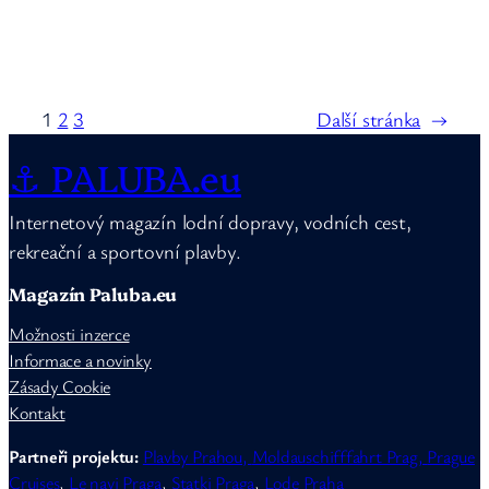
1
2
3
Další stránka
→
⚓ PALUBA.eu
Internetový magazín lodní dopravy, vodních cest,
rekreační a sportovní plavby.
Magazín Paluba.eu
Možnosti inzerce
Informace a novinky
Zásady Cookie
Kontakt
Partneři projektu:
Plavby Prahou,
Moldauschifffahrt Prag,
Prague
Cruises
,
Le navi Praga
,
Statki Praga
,
Lode Praha