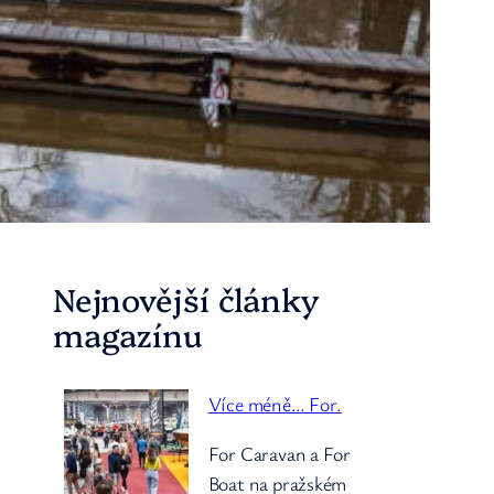
Nejnovější články
magazínu
Více méně… For.
For Caravan a For
Boat na pražském