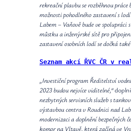
rekreační plavbu se rozběhnou práce b
možnosti pohodlného zastavení s lod
Labem – Vaňově bude ve spolupráci 
můstku a inženýrské sítě pro připoje
zastavení osobních lodí se dočká ta
Seznam akcí ŘVC ČR v rea
„Investiční program Ředitelství vodníc
2023 budou nejvíce viditelné,“
doplni
nezbytných servisních služeb s tank
výstavbou centra v Roudnici nad Lab
modernizaci a doplnění bezpečných če
komor na Vltavě, která začíná ve Vr