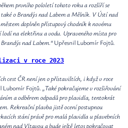
ěhem prvního pololetí tohoto roku a rozšíří se
í také o Brandýs nad Labem a Mělník. V Ústí nad
s městem doplněn přístupový chodník k novému
ní lodí na elektřinu a vodu. Upraveného místa pro
ké Brandýs nad Labem.“
Upřesnil Lubomír Fojtů.
lizaci v roce 2023
h cest ČR není jen o přístavištích, i když v roce
l Lubomír Fojtů.
„Také pokračujeme v rozšiřování
ováním a odběrem odpadů pro plavidla, tentokrát
em. Rekreační plavba jistě ocení postupnou
kacích stání právě pro malá plavidla u plavebních
aném nad Vltavou a bude ještě letos pokračovat