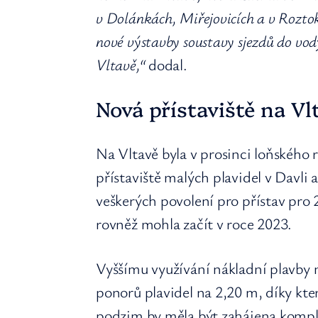
v Dolánkách, Miřejovicích a v Rozt
nové výstavby soustavy sjezdů do vod
Vltavě,“
dodal.
Nová přístaviště na Vl
Na Vltavě byla v prosinci loňského
přístaviště malých plavidel v Davli 
veškerých povolení pro přístav pro
rovněž mohla začít v roce 2023.
Vyššímu využívání nákladní plavby 
ponorů plavidel na 2,20 m, díky kte
podzim by měla být zahájena kompl