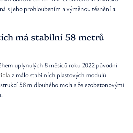
ená s jeho prohloubením a výměnou těsnění a
cích má stabilní 58 metrů
 během uplynulých 8 měsíců roku 2022 původní
vidla
z málo stabilních plastových modulů
strukcí 58 m dlouhého mola s železobetonovými
u.