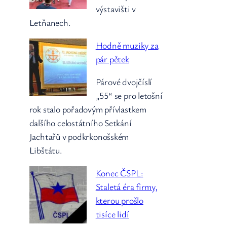
výstavišti v
Letňanech.
Hodně muziky za
pár pětek
Párové dvojčíslí
„55“ se pro letošní
rok stalo pořadovým přívlastkem
dalšího celostátního Setkání
Jachtařů v podkrkonošském
Libštátu.
Konec ČSPL:
Staletá éra firmy,
kterou prošlo
tisíce lidí