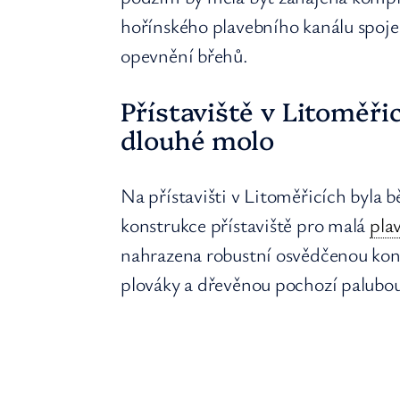
hořínského plavebního kanálu spoj
opevnění břehů.
Přístaviště v Litoměři
dlouhé molo
Na přístavišti v Litoměřicích byla
konstrukce přístaviště pro malá
pla
nahrazena robustní osvědčenou kon
plováky a dřevěnou pochozí palubo