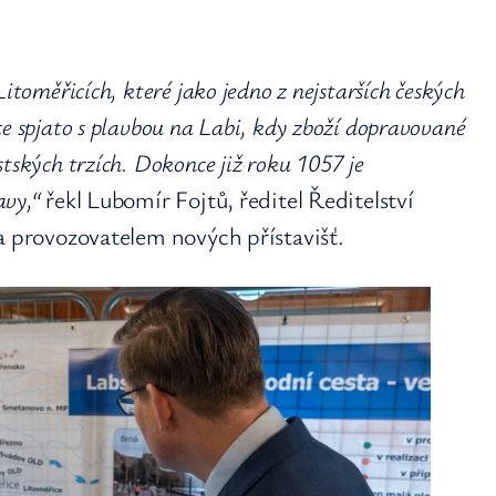
itoměřicích, které jako jedno z nejstarších českých
e spjato s plavbou na Labi, kdy zboží dopravované
tských trzích. Dokonce již roku 1057 je
avy,“
řekl Lubomír Fojtů, ředitel Ředitelství
a provozovatelem nových přístavišť.