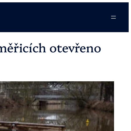
oměřicích otevřeno