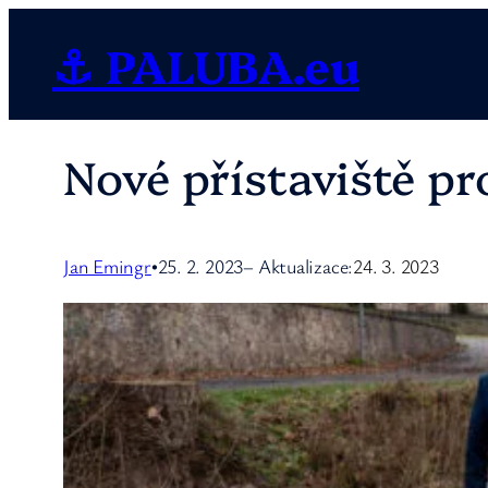
Přeskočit
⚓ PALUBA.eu
na
obsah
Nové přístaviště pr
Jan Emingr
25. 2. 2023
– Aktualizace:
24. 3. 2023
•