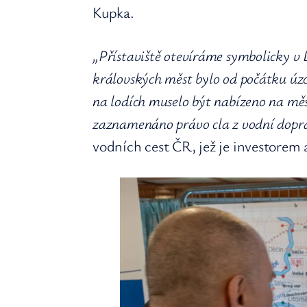
Kupka.
„Přístaviště otevíráme symbolicky v L
královských měst bylo od počátku úzc
na lodích muselo být nabízeno na měs
zaznamenáno právo cla z vodní dopr
vodních cest ČR, jež je investorem 