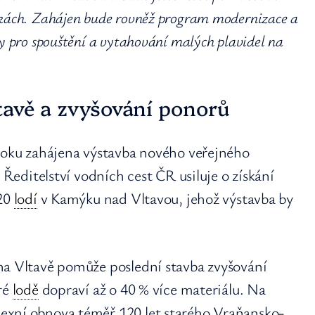
okách. Zahájen bude rovněž program modernizace a
y pro spouštění a vytahování malých plavidel na
tavě a zvyšování ponorů
 roku zahájena výstavba nového veřejného
a Ředitelství vodních cest ČR usiluje o získání
 20
lodí
v Kamýku nad Vltavou, jehož výstavba by
na Vltavě pomůže poslední stavba zvyšování
ré
lodě
dopraví až o 40 % více materiálu. Na
exní obnova téměř 120 let starého Vraňansko-