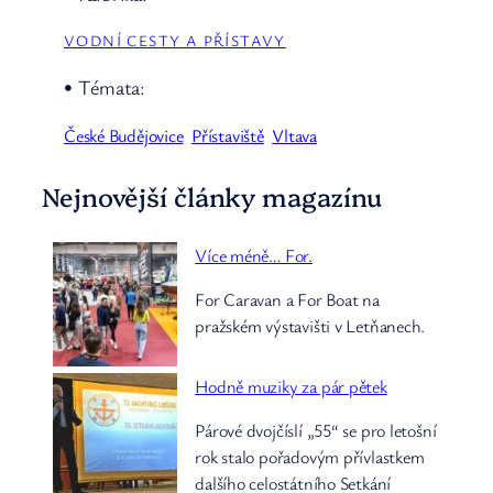
VODNÍ CESTY A PŘÍSTAVY
• Témata:
České Budějovice
Přístaviště
Vltava
Nejnovější články magazínu
Více méně… For.
For Caravan a For Boat na
pražském výstavišti v Letňanech.
Hodně muziky za pár pětek
Párové dvojčíslí „55“ se pro letošní
rok stalo pořadovým přívlastkem
dalšího celostátního Setkání