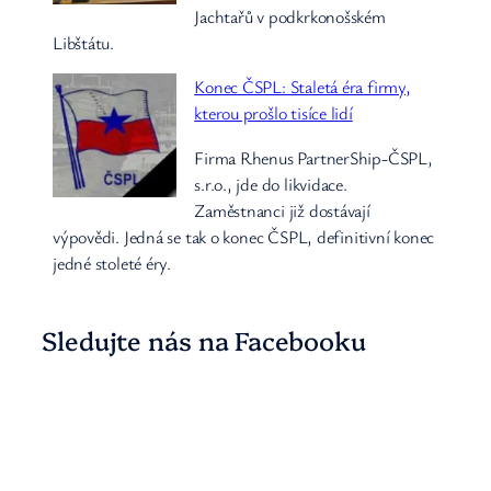
Jachtařů v podkrkonošském
Libštátu.
Konec ČSPL: Staletá éra firmy,
kterou prošlo tisíce lidí
Firma Rhenus PartnerShip-ČSPL,
s.r.o., jde do likvidace.
Zaměstnanci již dostávají
výpovědi. Jedná se tak o konec ČSPL, definitivní konec
jedné stoleté éry.
Sledujte nás na Facebooku