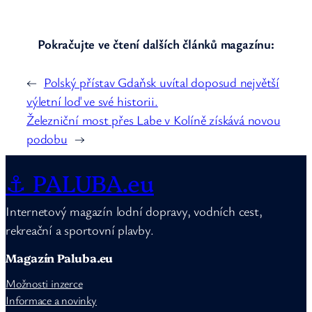
Pokračujte ve čtení dalších článků magazínu:
←
Polský přístav Gdaňsk uvítal doposud největší
výletní loď ve své historii.
Železniční most přes Labe v Kolíně získává novou
podobu
→
⚓ PALUBA.eu
Internetový magazín lodní dopravy, vodních cest,
rekreační a sportovní plavby.
Magazín Paluba.eu
Možnosti inzerce
Informace a novinky