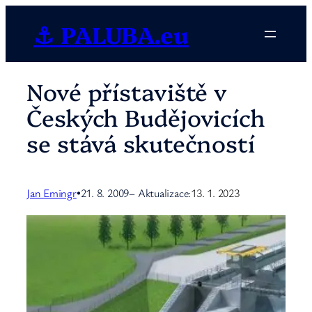
Přeskočit
⚓ PALUBA.eu
na
obsah
Nové přístaviště v
Českých Budějovicích
se stává skutečností
Jan Emingr
21. 8. 2009
– Aktualizace:
13. 1. 2023
•