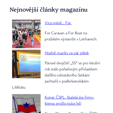
Nejnovější články magazínu
Více méně… For.
For Caravan a For Boat na
pražském výstavišti v Letňanech.
Hodně muziky za pár pětek
Párové dvojčíslí „55“ se pro letošní
rok stalo pořadovým přívlastkem
dalšího celostátního Setkání
Jachtařů v podkrkonošském
Libštátu.
Konec ČSPL: Staletá éra firmy,
kterou prošlo tisíce lidí