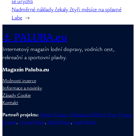
se urychlí
Nadměrné náklady čekaly čtyři měsíce na splavné
Labe
→
⚓ PALUBA.eu
Internetový magazín lodní dopravy, vodních cest,
rekreační a sportovní plavby.
Magazín Paluba.eu
Možnosti inzerce
Informace a novinky
Zásady Cookie
Kontakt
Partneři projektu:
Plavby Prahou,
Moldauschifffahrt Prag,
Prague
Cruises
,
Le navi Praga
,
Statki Praga
,
Lode Praha