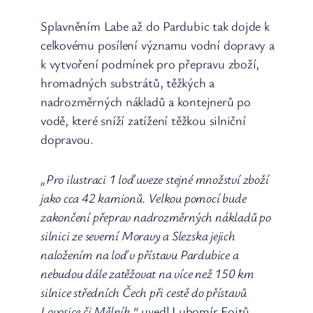
Splavněním Labe až do Pardubic tak dojde k
celkovému posílení významu vodní dopravy a
k vytvoření podmínek pro přepravu zboží,
hromadných substrátů, těžkých a
nadrozměrných nákladů a kontejnerů po
vodě, které sníží zatížení těžkou silniční
dopravou.
„Pro ilustraci 1 loď uveze stejné množství zboží
jako cca 42 kamionů. Velkou pomocí bude
zakončení přeprav nadrozměrných nákladů po
silnici ze severní Moravy a Slezska jejich
naložením na loď v přístavu Pardubice a
nebudou dále zatěžovat na více než 150 km
silnice středních Čech při cestě do přístavů
Lovosice či Mělník,“
uvedl Lubomír Fojtů,