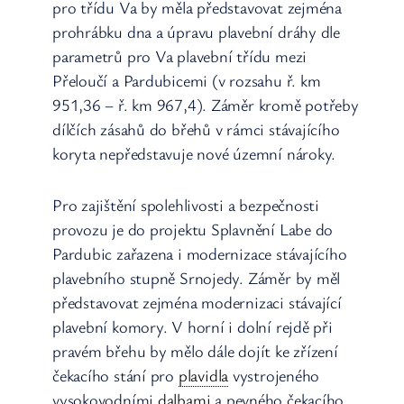
pro třídu Va by měla představovat zejména
prohrábku dna a úpravu plavební dráhy dle
parametrů pro Va plavební třídu mezi
Přeloučí a Pardubicemi (v rozsahu ř. km
951,36 – ř. km 967,4). Záměr kromě potřeby
dílčích zásahů do břehů v rámci stávajícího
koryta nepředstavuje nové územní nároky.
Pro zajištění spolehlivosti a bezpečnosti
provozu je do projektu Splavnění Labe do
Pardubic zařazena i modernizace stávajícího
plavebního stupně Srnojedy. Záměr by měl
představovat zejména modernizaci stávající
plavební komory. V horní i dolní rejdě při
pravém břehu by mělo dále dojít ke zřízení
čekacího stání pro
plavidla
vystrojeného
vysokovodními
dalbami
a pevného čekacího