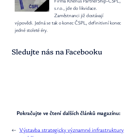
Firma Rhenus PartnerShip-ČSPL,
s.r.o., jde do likvidace.
Zaměstnanci již dostávají
výpovědi. Jedná se tak o konec ČSPL, definitivní konec
jedné stoleté éry.
Sledujte nás na Facebooku
Pokračujte ve čtení dalších článků magazínu:
←
Výstavba strategicky významné infrastruktury