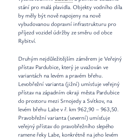
stání pro malá plavidla. Objekty vodního díla
by měly být nově napojeny na nově
vybudovanou dopravní infrastrukturu pro
příjezd vozidel údržby ze směru od obce
Rybitví.
Druhým nejdůležitějším záměrem je Veřejný
přístav Pardubice, který je uvažován ve
variantách na levém a pravém břehu.
Levobřežní varianta (jižní) umísťuje veřejný
přístav na západním okraji města Pardubice
do prostoru mezi Srnojedy a Svítkov, na
levém břehu Labe v ř. km 962,90 – 963,50.
Pravobřežní varianta (severní) umísťuje
veřejný přístav do pravobřežního slepého
ramene řeky Labe, konkrétně na jeho levém