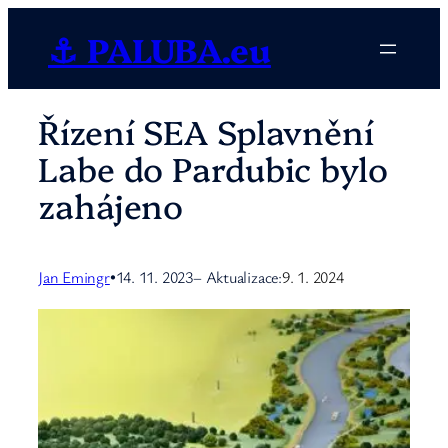
Přeskočit
⚓ PALUBA.eu
na
obsah
Řízení SEA Splavnění
Labe do Pardubic bylo
zahájeno
Jan Emingr
14. 11. 2023
– Aktualizace:
9. 1. 2024
•