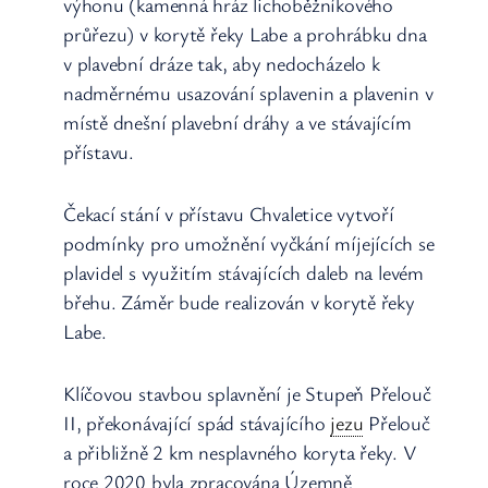
výhonu (kamenná hráz lichoběžníkového
průřezu) v korytě řeky Labe a prohrábku dna
v plavební dráze tak, aby nedocházelo k
nadměrnému usazování splavenin a plavenin v
místě dnešní plavební dráhy a ve stávajícím
přístavu.
Čekací stání v přístavu Chvaletice vytvoří
podmínky pro umožnění vyčkání míjejících se
plavidel s využitím stávajících daleb na levém
břehu. Záměr bude realizován v korytě řeky
Labe.
Klíčovou stavbou splavnění je Stupeň Přelouč
II, překonávající spád stávajícího
jezu
Přelouč
a přibližně 2 km nesplavného koryta řeky. V
roce 2020 byla zpracována Územně