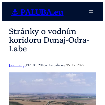
Přeskočit
⚓ PALUBA.eu
na
obsah
Stránky o vodním
koridoru Dunaj-Odra-
Labe
Jan Emingr
12. 10. 2016
– Aktualizace:
15. 12. 2022
•