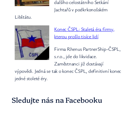
dalšího celostátního Setkání
Jachtařů v podkrkonošském
Libštátu.
Konec ČSPL: Staletá éra firmy,
kterou prošlo tisíce lidí
Firma Rhenus PartnerShip-ČSPL,
s.r.o., jde do likvidace.
Zaměstnanci již dostávají
výpovědi. Jedná se tak o konec ČSPL, definitivní konec
jedné stoleté éry.
Sledujte nás na Facebooku