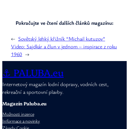
Pokračujte ve čtení dalších článků magazínu:
←
Sovětský lehký křižník “Michail kutuzov”
Video: Sajdkár a člun v jednom – inspirace z roku
1960
→
⚓ PALUBA.eu
Internetový magazín lodní dopravy, vodních cest,
rekreační a sportovní plavby.
Magazín Paluba.eu
Možnosti inzerce
Informace a novinky
Zásady Cookie