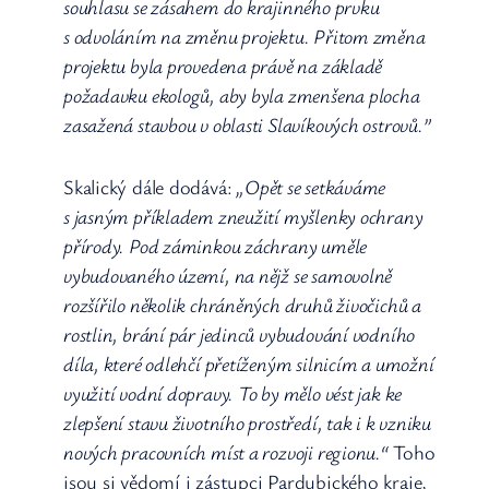
souhlasu se zásahem do krajinného prvku
s odvoláním na změnu projektu. Přitom změna
projektu byla provedena právě na základě
požadavku ekologů, aby byla zmenšena plocha
zasažená stavbou v oblasti Slavíkových ostrovů.”
Skalický dále dodává:
„Opět se setkáváme
s jasným příkladem zneužití myšlenky ochrany
přírody. Pod záminkou záchrany uměle
vybudovaného území, na nějž se samovolně
rozšířilo několik chráněných druhů živočichů a
rostlin, brání pár jedinců vybudování vodního
díla, které odlehčí přetíženým silnicím a umožní
využití vodní dopravy. To by mělo vést jak ke
zlepšení stavu životního prostředí, tak i k vzniku
nových pracovních míst a rozvoji regionu.“
Toho
jsou si vědomí i zástupci Pardubického kraje,