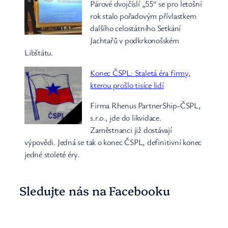
Párové dvojčíslí „55“ se pro letošní
rok stalo pořadovým přívlastkem
dalšího celostátního Setkání
Jachtařů v podkrkonošském
Libštátu.
Konec ČSPL: Staletá éra firmy,
kterou prošlo tisíce lidí
Firma Rhenus PartnerShip-ČSPL,
s.r.o., jde do likvidace.
Zaměstnanci již dostávají
výpovědi. Jedná se tak o konec ČSPL, definitivní konec
jedné stoleté éry.
Sledujte nás na Facebooku