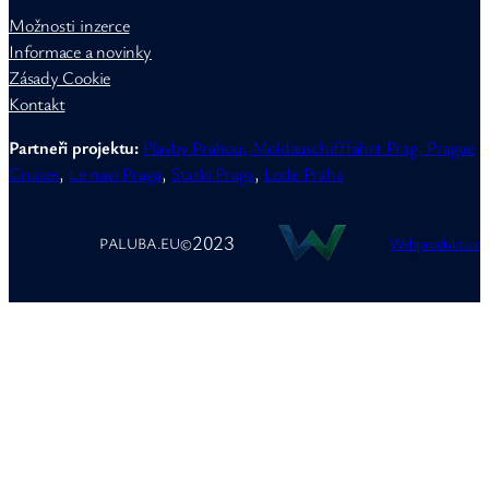
Možnosti inzerce
Informace a novinky
Zásady Cookie
Kontakt
Partneři projektu:
Plavby Prahou,
Moldauschifffahrt Prag,
Prague
Cruises
,
Le navi Praga
,
Statki Praga
,
Lode Praha
2023
PALUBA.EU
©
Webprodukt.cz