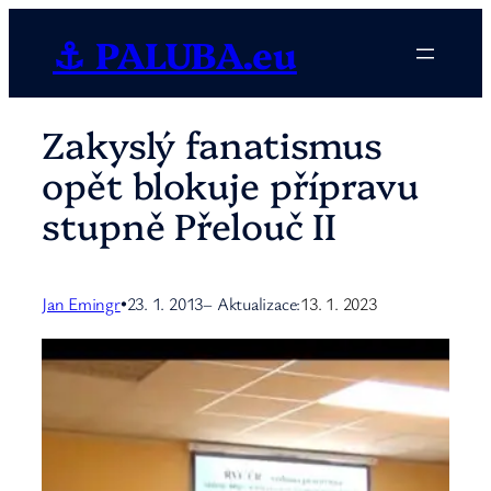
Přeskočit
⚓ PALUBA.eu
na
obsah
Zakyslý fanatismus
opět blokuje přípravu
stupně Přelouč II
Jan Emingr
23. 1. 2013
– Aktualizace:
13. 1. 2023
•