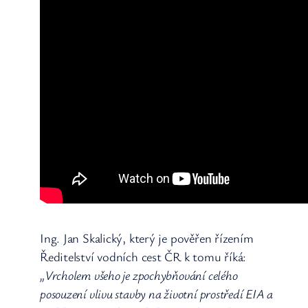
Ing. Jan Skalický, který je pověřen řízením
Ředitelství vodních cest ČR k tomu říká:
„Vrcholem všeho je zpochybňování celého
posouzení vlivu stavby na životní prostředí EIA a