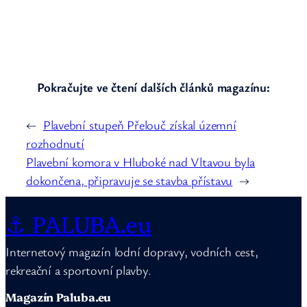
Pokračujte ve čtení dalších článků magazínu:
←
Plavební stupeň Přelouč získal územní
rozhodnutí
Plavební komora v Hluboké nad Vltavou byla
dokončena, připravuje se stavba přístavu
→
⚓ PALUBA.eu
Internetový magazín lodní dopravy, vodních cest,
rekreační a sportovní plavby.
Magazín Paluba.eu