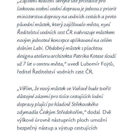
„Zajištění kvalitní veřejné sítě přístavišť pro
linkovou osobní vodní dopravu je jednou z priorit
ministerstva dopravy na vodních cestách a proto
původní můstek, který zajišťovalo město, nyní
Ředitelství vodních cest ČR nahrazuje můstkem
novým jednotné koncepce aplikované na celém
dolním Labi. Obdobný můstek s plachtou
designu atelieru architekta Patrika Kotase slouží
už 7 let v centru města,“
uvedl Lubomír Fojtů,
ředitel Ředitelství vodních cest ČR.
„Věřím, že nový můstek ve Vaňově bude tvořit
důstojné zázemí pro tisíce cestujících lodní
dopravy plující po hladině Střekovského
zdymadla Českým Středohořím,“
dodal. Dvě
výškové úrovně nástupních ploch umožní
bezpečný nástup a výstup cestujících