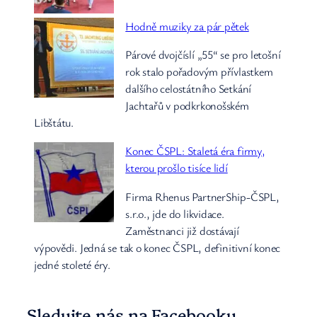
Hodně muziky za pár pětek
Párové dvojčíslí „55“ se pro letošní
rok stalo pořadovým přívlastkem
dalšího celostátního Setkání
Jachtařů v podkrkonošském
Libštátu.
Konec ČSPL: Staletá éra firmy,
kterou prošlo tisíce lidí
Firma Rhenus PartnerShip-ČSPL,
s.r.o., jde do likvidace.
Zaměstnanci již dostávají
výpovědi. Jedná se tak o konec ČSPL, definitivní konec
jedné stoleté éry.
Sledujte nás na Facebooku