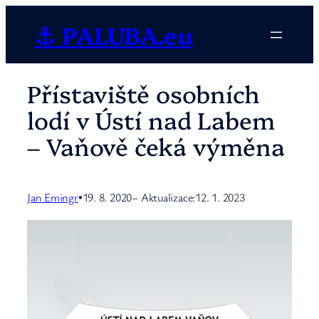
Přeskočit
⚓ PALUBA.eu
na
obsah
Přístaviště osobních
lodí v Ústí nad Labem
– Vaňově čeká výměna
Jan Emingr
19. 8. 2020
– Aktualizace:
12. 1. 2023
•