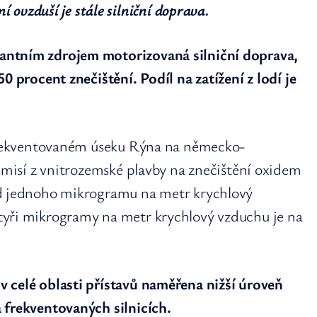
ovzduší je stále silniční doprava.
antním zdrojem motorizovaná silniční doprava,
0 procent znečištění. Podíl na zatížení z lodí je
 frekventovaném úseku Rýna na německo-
 emisí z vnitrozemské plavby na znečištění oxidem
od jednoho mikrogramu na metr krychlový
tyři mikrogramy na metr krychlový vzduchu je na
 celé oblasti přístavů naměřena nižší úroveň
 frekventovaných silnicích.