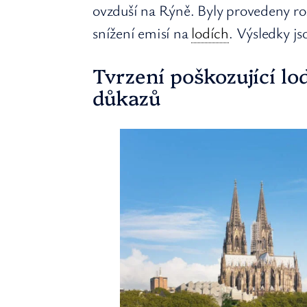
ovzduší na Rýně. Byly provedeny ro
snížení emisí na
lodích
. Výsledky j
Tvrzení poškozující l
důkazů