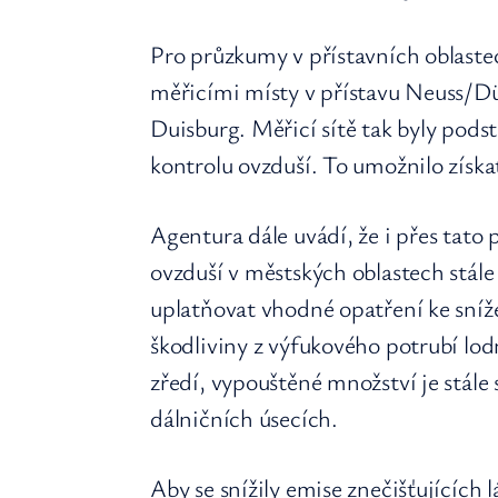
Pro průzkumy v přístavních oblastec
měřicími místy v přístavu Neuss/Düs
Duisburg. Měřicí sítě tak byly pods
kontrolu ovzduší. To umožnilo získat
Agentura dále uvádí, že i přes tato p
ovzduší v městských oblastech stále
uplatňovat vhodné opatření ke sníže
škodliviny z výfukového potrubí lod
zředí, vypouštěné množství je stál
dálničních úsecích.
Aby se snížily emise znečišťujících