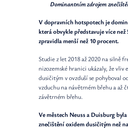
Dominantním zdrojem znečištění 
V dopravních hotspotech je domin
která obvykle představuje více než 5
zpravidla menší než 10 procent.
Studie z let 2018 až 2020 na silně
nizozemské hranici ukázaly, že vliv
dusičitým v ovzduší se pohyboval 
vzduchu na návětrném břehu a až č
závětrném břehu.
Ve městech Neuss a Duisburg byla v
znečištění oxidem dusičitým než na