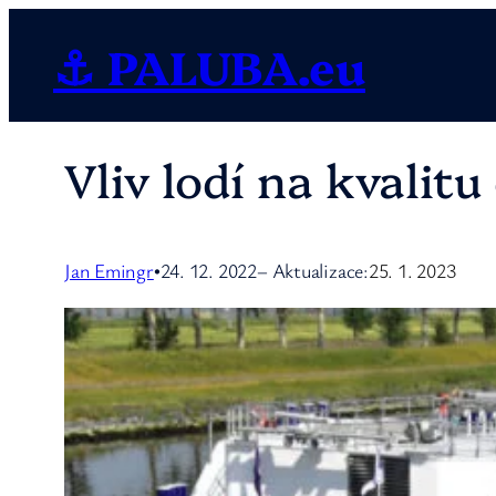
Přeskočit
⚓ PALUBA.eu
na
obsah
Vliv lodí na kvalitu
Jan Emingr
24. 12. 2022
– Aktualizace:
25. 1. 2023
•