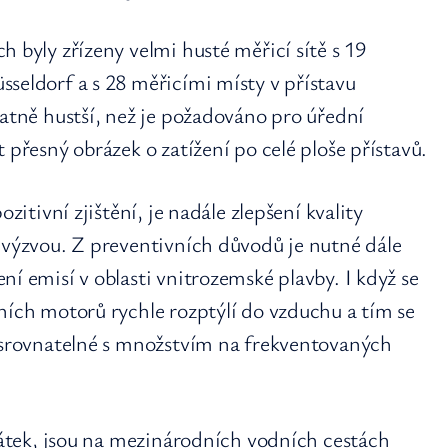
h byly zřízeny velmi husté měřicí sítě s 19
seldorf a s 28 měřicími místy v přístavu
tatně hustší, než je požadováno pro úřední
 přesný obrázek o zatížení po celé ploše přístavů.
ozitivní zjištění, je nadále zlepšení kvality
 výzvou. Z preventivních důvodů je nutné dále
ní emisí v oblasti vnitrozemské plavby. I když se
ních motorů rychle rozptýlí do vzduchu a tím se
e srovnatelné s množstvím na frekventovaných
 látek, jsou na mezinárodních vodních cestách