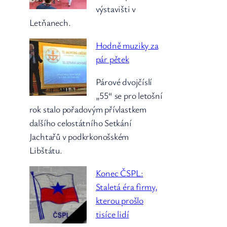
výstavišti v
Letňanech.
Hodně muziky za
pár pětek
Párové dvojčíslí
„55“ se pro letošní
rok stalo pořadovým přívlastkem
dalšího celostátního Setkání
Jachtařů v podkrkonošském
Libštátu.
Konec ČSPL:
Staletá éra firmy,
kterou prošlo
tisíce lidí