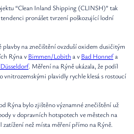
ojektu “Clean Inland Shipping (CLINSH)” tak
i tendenci pronášet tvrzení poškozující lodní
plavby na znečištění ovzduší oxidem dusičitým
cích Rýna v
Bimmen/Lobith
a v
Bad Honnef
a
Düsseldorf
. Měření na Rýně ukázala, že podíl
 vnitrozemskými plavidly rychle klesá s rostoucí
 od Rýna bylo zjištěno významné znečištění už
í body v dopravních hotspotech ve městech na
il zatížení než místa měření přímo na Rýně.