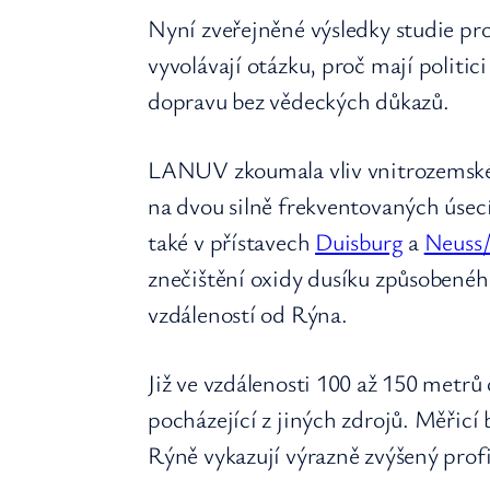
Nyní zveřejněné výsledky studie pr
vyvolávají otázku, proč mají politic
dopravu bez vědeckých důkazů.
LANUV zkoumala vliv vnitrozemské 
na dvou silně frekventovaných úse
také v přístavech
Duisburg
a
Neuss/
znečištění oxidy dusíku způsobeného
vzdáleností od Rýna.
Již ve vzdálenosti 100 až 150 metrů
pocházející z jiných zdrojů. Měřic
Rýně vykazují výrazně zvýšený prof